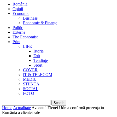
România
Opinii
Economic
Business
Economie & Finanțe
Politic
Externe
The Economist
Print
LIFE
Istorie
Exit
Tendințe
Sport
COVER
IT & TELECOM
MEDIU
ȘTIINȚĂ
SOCIAL
FOTO
Home
Actualitate
Avocatul Elenei Udrea confirmă prezența în
România a clientei sale