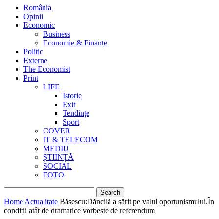
România
Opinii
Economic
Business
Economie & Finanțe
Politic
Externe
The Economist
Print
LIFE
Istorie
Exit
Tendințe
Sport
COVER
IT & TELECOM
MEDIU
ȘTIINȚĂ
SOCIAL
FOTO
Home
Actualitate
Băsescu:Dăncilă a sărit pe valul oportunismului.În
condiții atât de dramatice vorbește de referendum