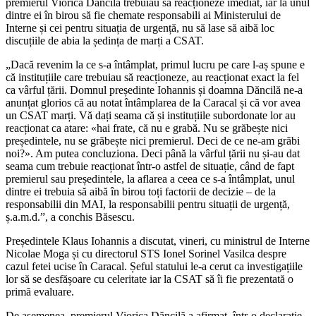
premierul Viorica Dăncilă trebuiau să reacționeze imediat, iar la unul
dintre ei în birou să fie chemate responsabili ai Ministerului de
Interne și cei pentru situația de urgență, nu să lase să aibă loc
discuțiile de abia la ședința de marți a CSAT.
„Dacă revenim la ce s-a întâmplat, primul lucru pe care l-aș spune e
că instituțiile care trebuiau să reacționeze, au reacționat exact la fel
ca vârful țării. Domnul președinte Iohannis și doamna Dăncilă ne-a
anunțat glorios că au notat întâmplarea de la Caracal și că vor avea
un CSAT marți. Vă dați seama că și instituțiile subordonate lor au
reacționat ca atare: «hai frate, că nu e grabă. Nu se grăbește nici
președintele, nu se grăbește nici premierul. Deci de ce ne-am grăbi
noi?». Am putea concluziona. Deci până la vârful țării nu și-au dat
seama cum trebuie reacționat într-o astfel de situație, când de fapt
premierul sau președintele, la aflarea a ceea ce s-a întâmplat, unul
dintre ei trebuia să aibă în birou toți factorii de decizie – de la
responsabilii din MAI, la responsabilii pentru situații de urgență,
ș.a.m.d.”, a conchis Băsescu.
Președintele Klaus Iohannis a discutat, vineri, cu ministrul de Interne
Nicolae Moga și cu directorul STS Ionel Sorinel Vasilca despre
cazul fetei ucise în Caracal. Șeful statului le-a cerut ca investigațiile
lor să se desfășoare cu celeritate iar la CSAT să îi fie prezentată o
primă evaluare.
De asemenea, premierul Viorica Dăncilă a afirmat, într-o declarație