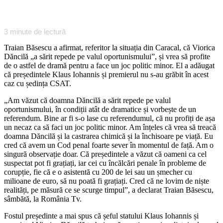
3
minute de lectură
Traian Băsescu a afirmat, referitor la situația din Caracal, că Viorica
Dăncilă „a sărit repede pe valul oportunismului”, și vrea să profite
de o astfel de dramă pentru a face un joc politic minor. El a adăugat
că președintele Klaus Iohannis și premierul nu s-au grăbit în acest
caz cu ședința CSAT.
„Am văzut că doamna Dăncilă a sărit repede pe valul
oportunismului, în condiții atât de dramatice și vorbește de un
referendum. Bine ar fi s-o lase cu referendumul, că nu profiți de așa
un necaz ca să faci un joc politic minor. Am înțeles că vrea să treacă
doamna Dăncilă și la castrarea chimică și la închisoare pe viață. Eu
cred că avem un Cod penal foarte sever în momentul de față. Am o
singură observație doar. Că președintele a văzut că oameni ca cel
suspectat pot fi grațiați, iar cei cu încălcări penale în probleme de
corupție, fie că e o asistentă cu 200 de lei sau un șmecher cu
milioane de euro, să nu poată fi grațiați. Cred că ne lovim de niște
realități, pe măsură ce se scurge timpul”, a declarat Traian Băsescu,
sâmbătă, la România Tv.
Fostul președinte a mai spus că șeful statului Klaus Iohannis și