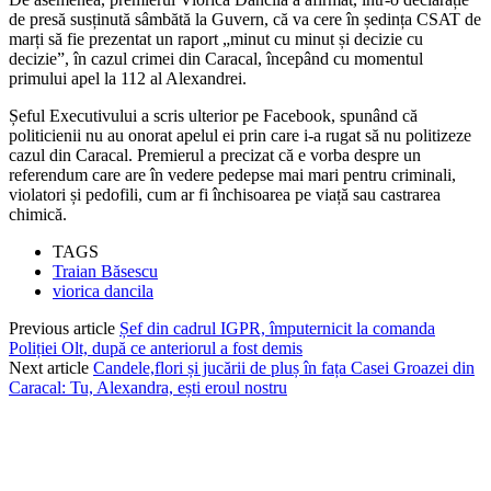
de presă susținută sâmbătă la Guvern, că va cere în ședința CSAT de
marți să fie prezentat un raport „minut cu minut și decizie cu
decizie”, în cazul crimei din Caracal, începând cu momentul
primului apel la 112 al Alexandrei.
Șeful Executivului a scris ulterior pe Facebook, spunând că
politicienii nu au onorat apelul ei prin care i-a rugat să nu politizeze
cazul din Caracal. Premierul a precizat că e vorba despre un
referendum care are în vedere pedepse mai mari pentru criminali,
violatori și pedofili, cum ar fi închisoarea pe viață sau castrarea
chimică.
TAGS
Traian Băsescu
viorica dancila
Previous article
Șef din cadrul IGPR, împuternicit la comanda
Poliției Olt, după ce anteriorul a fost demis
Next article
Candele,flori și jucării de pluș în fața Casei Groazei din
Caracal: Tu, Alexandra, ești eroul nostru