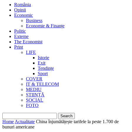
România
Opinii
Economic
Business
Economie & Finanțe
Politic
Externe
The Economist
Print
LIFE
Istorie
Exit
Tendințe
Sport
COVER
IT & TELECOM
MEDIU
ȘTIINȚĂ
SOCIAL
FOTO
Home
Actualitate
China înjumătățește tarifele la peste 1.700 de
bunuri americane