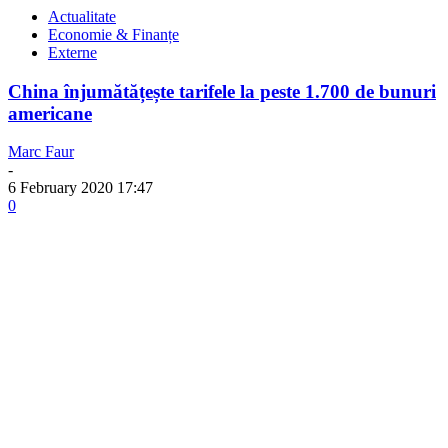
Actualitate
Economie & Finanțe
Externe
China înjumătățește tarifele la peste 1.700 de bunuri
americane
Marc Faur
-
6 February 2020 17:47
0