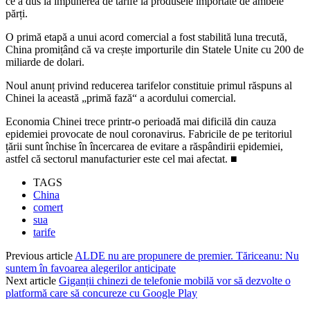
ce a dus la impunerea de tarife la produsele importate de ambele
părți.
O primă etapă a unui acord comercial a fost stabilită luna trecută,
China promițând că va crește importurile din Statele Unite cu 200 de
miliarde de dolari.
Noul anunț privind reducerea tarifelor constituie primul răspuns al
Chinei la această „primă fază“ a acordului comercial.
Economia Chinei trece printr-o perioadă mai dificilă din cauza
epidemiei provocate de noul coronavirus. Fabricile de pe teritoriul
țării sunt închise în încercarea de evitare a răspândirii epidemiei,
astfel că sectorul manufacturier este cel mai afectat. ■
TAGS
China
comert
sua
tarife
Previous article
ALDE nu are propunere de premier. Tăriceanu: Nu
suntem în favoarea alegerilor anticipate
Next article
Giganții chinezi de telefonie mobilă vor să dezvolte o
platformă care să concureze cu Google Play