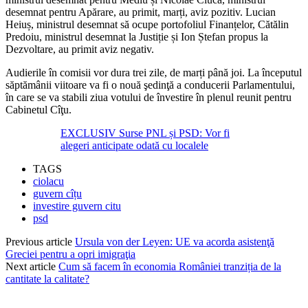
desemnat pentru Apărare, au primit, marți, aviz pozitiv. Lucian
Heiuș, ministrul desemnat să ocupe portofoliul Finanțelor, Cătălin
Predoiu, ministrul desemnat la Justiție și Ion Ștefan propus la
Dezvoltare, au primit aviz negativ.
Audierile în comisii vor dura trei zile, de marți până joi. La începutul
săptămânii viitoare va fi o nouă şedinţă a conducerii Parlamentului,
în care se va stabili ziua votului de învestire în plenul reunit pentru
Cabinetul Cîţu.
EXCLUSIV Surse PNL și PSD: Vor fi
alegeri anticipate odată cu localele
TAGS
ciolacu
guvern cîțu
investire guvern citu
psd
Previous article
Ursula von der Leyen: UE va acorda asistenţă
Greciei pentru a opri imigraţia
Next article
Cum să facem în economia României tranziția de la
cantitate la calitate?