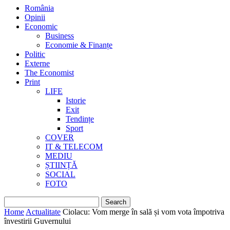
România
Opinii
Economic
Business
Economie & Finanțe
Politic
Externe
The Economist
Print
LIFE
Istorie
Exit
Tendințe
Sport
COVER
IT & TELECOM
MEDIU
ȘTIINȚĂ
SOCIAL
FOTO
Home
Actualitate
Ciolacu: Vom merge în sală și vom vota împotriva
învestirii Guvernului