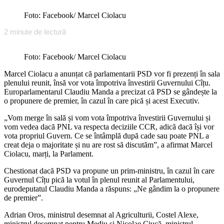
Foto: Facebook/ Marcel Ciolacu
2
minute de lectură
Foto: Facebook/ Marcel Ciolacu
Marcel Ciolacu a anunțat că parlamentarii PSD vor fi prezenți în sala
plenului reunit, însă vor vota împotriva învestirii Guvernului Cîțu.
Europarlamentarul Claudiu Manda a precizat că PSD se gândește la
o propunere de premier, în cazul în care pică și acest Executiv.
„Vom merge în sală și vom vota împotriva învestirii Guvernului și
vom vedea dacă PNL va respecta deciziile CCR, adică dacă își vor
vota propriul Guvern. Ce se întâmplă după cade sau poate PNL a
creat deja o majoritate și nu are rost să discutăm”, a afirmat Marcel
Ciolacu, marți, la Parlament.
Chestionat dacă PSD va propune un prim-ministru, în cazul în care
Guvernul Cîțu pică la votul în plenul reunit al Parlamentului,
eurodeputatul Claudiu Manda a răspuns: „Ne gândim la o propunere
de premier”.
Adrian Oros, ministrul desemnat al Agriculturii, Costel Alexe,
ministrul desemnat pentru Mediu și Nicolae Ciucă, ministrul