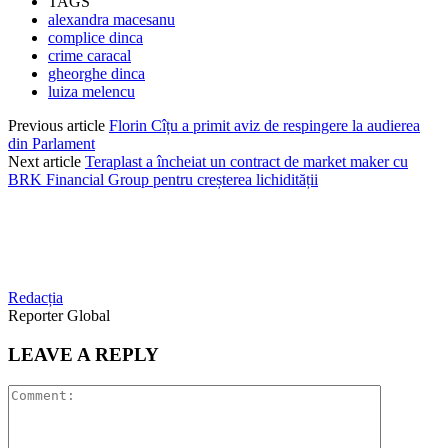
TAGS
alexandra macesanu
complice dinca
crime caracal
gheorghe dinca
luiza melencu
Previous article
Florin Cîțu a primit aviz de respingere la audierea
din Parlament
Next article
Teraplast a încheiat un contract de market maker cu
BRK Financial Group pentru creșterea lichidității
Redacția
Reporter Global
LEAVE A REPLY