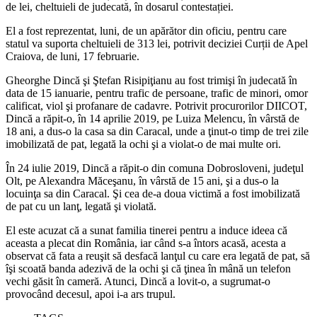
de lei, cheltuieli de judecată, în dosarul contestației.
El a fost reprezentat, luni, de un apărător din oficiu, pentru care
statul va suporta cheltuieli de 313 lei, potrivit deciziei Curții de Apel
Craiova, de luni, 17 februarie.
Gheorghe Dincă şi Ştefan Risipiţianu au fost trimişi în judecată în
data de 15 ianuarie, pentru trafic de persoane, trafic de minori, omor
calificat, viol şi profanare de cadavre. Potrivit procurorilor DIICOT,
Dincă a răpit-o, în 14 aprilie 2019, pe Luiza Melencu, în vârstă de
18 ani, a dus-o la casa sa din Caracal, unde a ţinut-o timp de trei zile
imobilizată de pat, legată la ochi şi a violat-o de mai multe ori.
În 24 iulie 2019, Dincă a răpit-o din comuna Dobrosloveni, judeţul
Olt, pe Alexandra Măceşanu, în vârstă de 15 ani, şi a dus-o la
locuinţa sa din Caracal. Şi cea de-a doua victimă a fost imobilizată
de pat cu un lanţ, legată şi violată.
El este acuzat că a sunat familia tinerei pentru a induce ideea că
aceasta a plecat din România, iar când s-a întors acasă, acesta a
observat că fata a reuşit să desfacă lanţul cu care era legată de pat, să
îşi scoată banda adezivă de la ochi şi că ţinea în mână un telefon
vechi găsit în cameră. Atunci, Dincă a lovit-o, a sugrumat-o
provocând decesul, apoi i-a ars trupul.