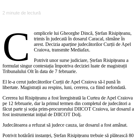
2
minute de lectură
C
omplicele lui Gheorghe Dincă, Ștefan Risipițeanu,
trimis în judecată în dosarul Caracal, rămâne în
arest. Decizia aparține judecătorilor Curții de Apel
Craiova, transmite Mediafax.
Potrivit unor surse judiciare, Ștefan Risipițeanu a
formulat singur contestația împotriva deciziei luate de magistrații
Tribunalului Olt în data de 7 februarie.
El le-a cerut judecătorilor Curții de Apel Craiova să-l pună în
libertate. Magistrații au respins, luni, cererea, ca fiind nefondată.
Cererea lui Risipițeanu a fost înregistrată la Curtea de Apel Craiova
pe 12 februarie, dar la primul termen din completul de judecători a
făcut parte și soția prim-procurorului DIICOT Craiova, iar dosarul a
fost instrumentat inițial de DIICOT Dolj.
Judecătoarea a refuzat să judece cauza, iar dosarul a fost amânat.
Potrivit hotărârii instanței, Ștefan Risipițeanu trebuie să plătească 80