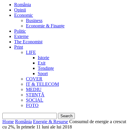
România
Opinii
Economic
Business
Economie & Finanțe
Politic
Externe
The Economist
Print
LIFE
Istorie
Exit
Tendințe
Sport
COVER
IT & TELECOM
MEDIU
ȘTIINȚĂ
SOCIAL
FOTO
Home
România
Energie & Resurse
Consumul de energie a crescut
cu 2%, în primele 11 luni ale lui 2018