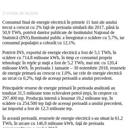
2
minute de lectură
Consumul final de energie electrică în primele 11 luni ale anului
trecut a crescut cu 2% faţă de perioada similară din 2017, până la
50,9 TWh, potrivit datelor publicate de Institutului Naţional de
Statistică (INS).Iluminatul public a înregistrat o scădere cu 5,7%, iar
consumul populaţiei a coborât cu 12,1%.
Potrivit INS, exportul de energie electrică a fost de 5,1 TWh, în
scădere cu 714,8 milioane kWh, în timp ce consumul propriu
tehnologic în reţele şi staţii a fost de 5,2 TWh, mai mic cu 120,4
milioane kWh. În perioada 1 ianuarie – 30 noiembrie 2018, resursele
de energie primară au crescut cu 1,0%, iar cele de energie electrică
au urcat cu 0,2%, faţă de aceeaşi perioadă a anului precedent.
Principalele resurse de energie primară în perioada analizată au
totalizat 31,5 milioane tone echivalent petrol (tep), în creştere cu
297.400 tep. Producţia internă a însumat 19,2 milioane tep, în
scădere cu 254.500 tep faţă de aceeaşi perioadă a anului precedent,
iar importul a fost de 12,3 milioane tep.
În această perioadă, resursele de energie electrică s-au situat la 61,2
TWh, în urcare cu 146,9 milioane kWh, faţă de perioada