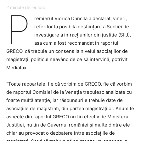
2
minute de lectură
P
remierul Viorica Dăncilă a declarat, vineri,
referitor la posibila desființare a Secției de
investigare a infracțiunilor din justiție (SIIJ),
așa cum a fost recomandat în raportul
GRECO, că trebuie un consens la nivelul asociațiilor de
magistrați, politicul neavând de ce să intervină, potrivit
Mediafax.
“Toate rapoartele, fie că vorbim de GRECO, fie că vorbim
de raportul Comisiei de la Veneția trebuiesc analizate cu
foarte multă atenție, iar răspunsurile trebuie date de
asociațiile de magistrați, din partea magistraților. Anumite
aspecte din raportul GRECO nu țin efectiv de Ministerul
Justiției, nu țin de Guvernul româniei și multe dintre ele
chiar au provocat o dezbatere între asociațiile de