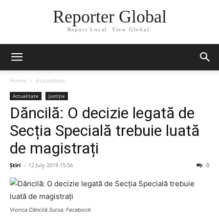
Reporter Global
Report Local. View Global.
Home
Actualitate
Actualitate
Justiție
Dăncilă: O decizie legată de
Secția Specială trebuie luată
de magistrați
Știri
-
12 July 2019 15:56
0
Viorica Dăncilă Sursa: Facebook