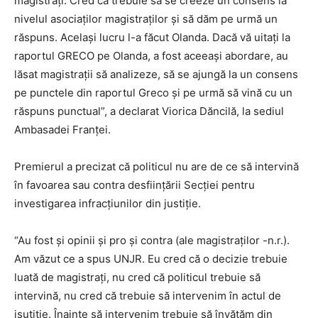
magistrați. Cred că trebuie să se creeze un consens la
nivelul asociaților magistraților și să dăm pe urmă un
răspuns. Același lucru l-a făcut Olanda. Dacă vă uitați la
raportul GRECO pe Olanda, a fost aceeași abordare, au
lăsat magistrații să analizeze, să se ajungă la un consens
pe punctele din raportul Greco și pe urmă să vină cu un
răspuns punctual”, a declarat Viorica Dăncilă, la sediul
Ambasadei Franței.
Premierul a precizat că politicul nu are de ce să intervină
în favoarea sau contra desființării Secției pentru
investigarea infracțiunilor din justiție.
“Au fost și opinii și pro și contra (ale magistraților -n.r.).
Am văzut ce a spus UNJR. Eu cred că o decizie trebuie
luată de magistrați, nu cred că politicul trebuie să
intervină, nu cred că trebuie să intervenim în actul de
jsutiție. Înainte să intervenim trebuie să învățăm din