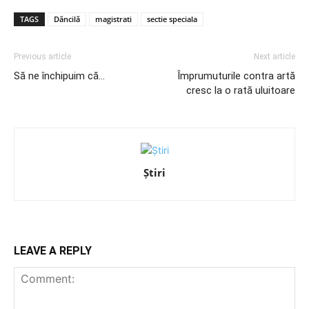
TAGS
Dăncilă
magistrati
sectie speciala
Previous article
Next article
Să ne închipuim că…
Împrumuturile contra artă
cresc la o rată uluitoare
Știri
LEAVE A REPLY