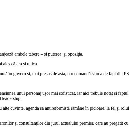
jează ambele tabere – și puterea, și opoziția.
 ales că era și unica.
inută în guvern și, mai presus de asta, o recomandă starea de fapt din P
siunea unui personaj ușor mai sofisticat, iar aici trebuie notat și faptul
l leadership.
alte cuvinte, agenda sa antireformistă rămâne în picioare, la fel și rolul
onilor și consultanților din jurul actualului premier, care au pregătit cu