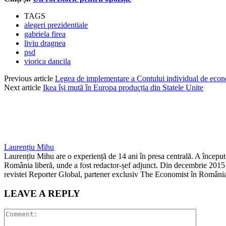
TAGS
alegeri prezidentiale
gabriela firea
liviu dragnea
psd
viorica dancila
Previous article
Legea de implementare a Contului individual de econ
Next article
Ikea își mută în Europa producția din Statele Unite
Laurențiu Mihu
Laurențiu Mihu are o experiență de 14 ani în presa centrală. A început î
România liberă, unde a fost redactor-șef adjunct. Din decembrie 2015 p
revistei Reporter Global, partener exclusiv The Economist în România.
LEAVE A REPLY