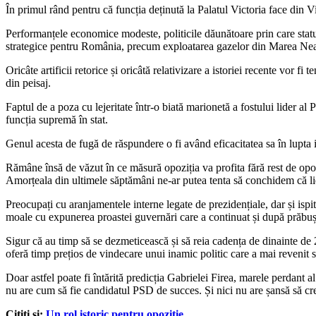
În primul rând pentru că funcția deținută la Palatul Victoria face din
Performanțele economice modeste, politicile dăunătoare prin care statul 
strategice pentru România, precum exploatarea gazelor din Marea Neagr
Oricâte artificii retorice și oricâtă relativizare a istoriei recente vor 
din peisaj.
Faptul de a poza cu lejeritate într-o biată marionetă a fostului lider al
funcția supremă în stat.
Genul acesta de fugă de răspundere o fi având eficacitatea sa în lupta i
Rămâne însă de văzut în ce măsură opoziția va profita fără rest de opor
Amorțeala din ultimele săptămâni ne-ar putea tenta să conchidem că li
Preocupați cu aranjamentele interne legate de prezidențiale, dar și isp
moale cu expunerea proastei guvernări care a continuat și după prăbuș
Sigur că au timp să se dezmeticească și să reia cadența de dinainte de 2
oferă timp prețios de vindecare unui inamic politic care a mai revenit s
Doar astfel poate fi întărită predicția Gabrielei Firea, marele perdant 
nu are cum să fie candidatul PSD de succes. Și nici nu are șansă să cr
Citiți și:
Un rol istoric pentru opoziție