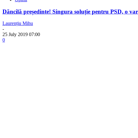
Dăncilă președinte! Singura soluție pentru PSD, o va
Laurențiu Mihu
-
25 July 2019 07:00
0