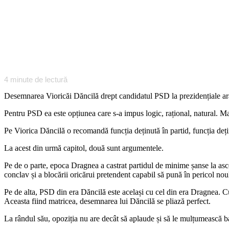
4
minute de lectură
Desemnarea Vioricăi Dăncilă drept candidatul PSD la prezidențiale aran
Pentru PSD ea este opțiunea care s-a impus logic, rațional, natural. Mai
Pe Viorica Dăncilă o recomandă funcția deținută în partid, funcția deț
La acest din urmă capitol, două sunt argumentele.
Pe de o parte, epoca Dragnea a castrat partidul de minime șanse la ascen
conclav și a blocării oricărui pretendent capabil să pună în pericol nou
Pe de alta, PSD din era Dăncilă este același cu cel din era Dragnea. Cu 
Aceasta fiind matricea, desemnarea lui Dăncilă se pliază perfect.
La rândul său, opoziția nu are decât să aplaude și să le mulțumească bar