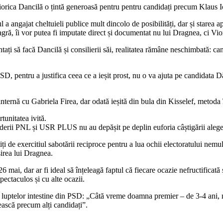
 Viorica Dancilă o țintă generoasă pentru pentru candidați precum Klaus
a angajat cheltuieli publice mult dincolo de posibilități, dar și starea 
ă, îi vor putea fi imputate direct și documentat nu lui Dragnea, ci Vio
fi tentați să facă Dancilă și consilierii săi, realitatea rămâne neschimbată:
 PSD, pentru a justifica ceea ce a ieșit prost, nu o va ajuta pe candidata
nternă cu Gabriela Firea, dar odată ieșită din bula din Kisselef, metoda îș
tunitatea ivită.
derii PNL și USR PLUS nu au depășit pe deplin euforia câștigării alege
itiți de exercitiul sabotării reciproce pentru a lua ochii electoratului 
irea lui Dragnea.
6 mai, dar ar fi ideal să înțeleagă faptul că fiecare ocazie nefructifica
pectaculos și cu alte ocazii.
al luptelor intestine din PSD: „Câtă vreme doamna premier – de 3-4 ani, n
ească precum alți candidați”.