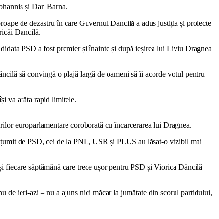
 Iohannis și Dan Barna.
aproape de dezastru în care Guvernul Dancilă a adus justiția și proiecte
ricăi Dancilă.
 candidata PSD a fost premier și înainte și după ieșirea lui Liviu Dragnea
 Dăncilă să convingă o plajă largă de oameni să îi acorde votul pentru
i va arăta rapid limitele.
rilor europarlamentare coroborată cu încarcerarea lui Dragnea.
nemulțumit de PSD, cei de la PNL, USR și PLUS au lăsat-o vizibil mai
tă și fiecare săptămână care trece ușor pentru PSD și Viorica Dăncilă
u de ieri-azi – nu a ajuns nici măcar la jumătate din scorul partidului,