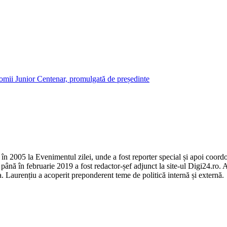
omii Junior Centenar, promulgată de președinte
n 2005 la Evenimentul zilei, unde a fost reporter special și apoi coordon
ână în februarie 2019 a fost redactor-șef adjunct la site-ul Digi24.ro.
 Laurențiu a acoperit preponderent teme de politică internă și externă.