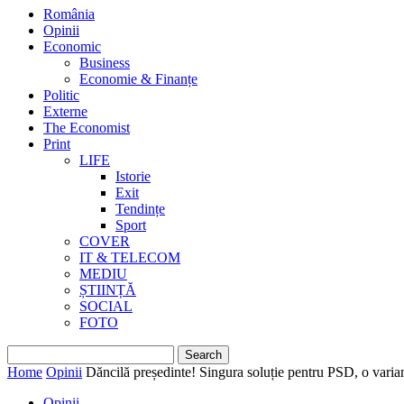
România
Opinii
Economic
Business
Economie & Finanțe
Politic
Externe
The Economist
Print
LIFE
Istorie
Exit
Tendințe
Sport
COVER
IT & TELECOM
MEDIU
ȘTIINȚĂ
SOCIAL
FOTO
Home
Opinii
Dăncilă președinte! Singura soluție pentru PSD, o varia
Opinii