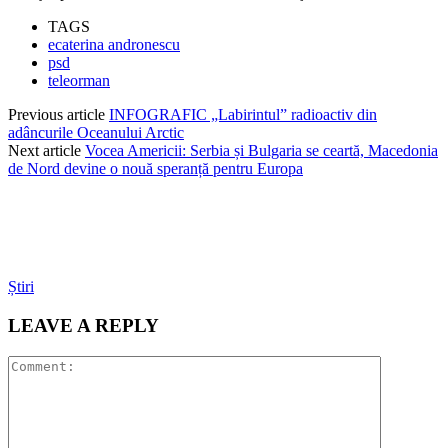
TAGS
ecaterina andronescu
psd
teleorman
Previous article
INFOGRAFIC „Labirintul” radioactiv din
adâncurile Oceanului Arctic
Next article
Vocea Americii: Serbia și Bulgaria se ceartă, Macedonia
de Nord devine o nouă speranță pentru Europa
Știri
LEAVE A REPLY