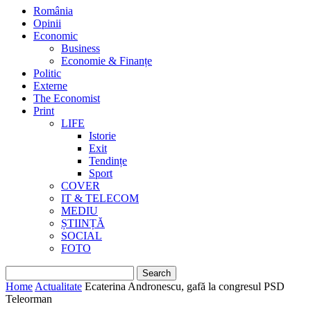
România
Opinii
Economic
Business
Economie & Finanțe
Politic
Externe
The Economist
Print
LIFE
Istorie
Exit
Tendințe
Sport
COVER
IT & TELECOM
MEDIU
ȘTIINȚĂ
SOCIAL
FOTO
Home
Actualitate
Ecaterina Andronescu, gafă la congresul PSD
Teleorman