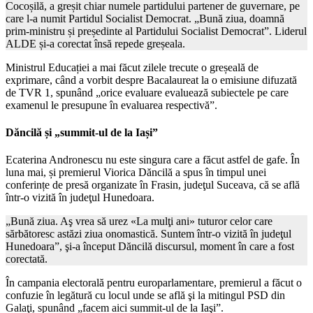
Cocoșilă, a greșit chiar numele partidului partener de guvernare, pe
care l-a numit Partidul Socialist Democrat. „Bună ziua, doamnă
prim-ministru și președinte al Partidului Socialist Democrat”. Liderul
ALDE și-a corectat însă repede greșeala.
Ministrul Educației a mai făcut zilele trecute o greșeală de
exprimare, când a vorbit despre Bacalaureat la o emisiune difuzată
de TVR 1, spunând „orice evaluare evaluează subiectele pe care
examenul le presupune în evaluarea respectivă”.
Dăncilă și „summit-ul de la Iași”
Ecaterina Andronescu nu este singura care a făcut astfel de gafe. În
luna mai, și premierul Viorica Dăncilă a spus în timpul unei
conferințe de presă organizate în Frasin, judeţul Suceava, că se află
într-o vizită în judeţul Hunedoara.
„Bună ziua. Aş vrea să urez «La mulţi ani» tuturor celor care
sărbătoresc astăzi ziua onomastică. Suntem într-o vizită în judeţul
Hunedoara”, şi-a început Dăncilă discursul, moment în care a fost
corectată.
În campania electorală pentru europarlamentare, premierul a făcut o
confuzie în legătură cu locul unde se află şi la mitingul PSD din
Galaţi, spunând „facem aici summit-ul de la Iaşi”.