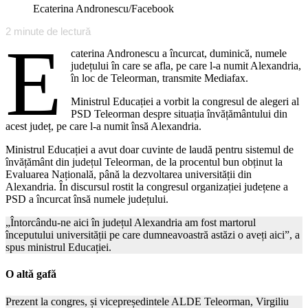
Ecaterina Andronescu/Facebook
2
minute de lectură
E
caterina Andronescu a încurcat, duminică, numele
județului în care se afla, pe care l-a numit Alexandria,
în loc de Teleorman, transmite Mediafax.
Ministrul Educației a vorbit la congresul de alegeri al
PSD Teleorman despre situația învățământului din
acest județ, pe care l-a numit însă Alexandria.
Ministrul Educației a avut doar cuvinte de laudă pentru sistemul de
învățământ din județul Teleorman, de la procentul bun obținut la
Evaluarea Națională, până la dezvoltarea universității din
Alexandria. În discursul rostit la congresul organizației județene a
PSD a încurcat însă numele județului.
„Întorcându-ne aici în județul Alexandria am fost martorul
începutului universității pe care dumneavoastră astăzi o aveți aici”, a
spus ministrul Educației.
O altă gafă
Prezent la congres, și vicepreședintele ALDE Teleorman, Virgiliu