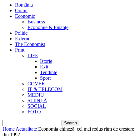
România
Opinii
Economic
Business
Economie & Finanțe
Politic
Externe
The Economist
Print
LIFE
Istorie
Exit
Tendințe
Sport
COVER
IT & TELECOM
MEDIU
ȘTIINȚĂ
SOCIAL
FOTO
Home
Actualitate
Economia chineză, cel mai redus ritm de creștere
din 1992