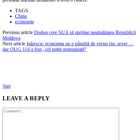
TAGS
China
economie
Previous article
Dodon cere SUA să sprijine neutralitatea Republicii
Moldova
Next article
Isărescu: economia nu e pândită de vreun risc sever …
dar OUG 114 a fost „cel puțin neinspirată”
Știri
LEAVE A REPLY