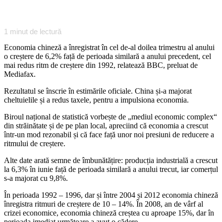
1
minut de lectură
Economia chineză a înregistrat în cel de-al doilea trimestru al anului
o creștere de 6,2% față de perioada similară a anului precedent, cel
mai redus ritm de creștere din 1992, relatează BBC, preluat de
Mediafax.
Rezultatul se înscrie în estimările oficiale. China și-a majorat
cheltuielile și a redus taxele, pentru a impulsiona economia.
Biroul național de statistică vorbește de „mediul economic complex“
din străinătate și de pe plan local, apreciind că economia a crescut
într-un mod rezonabil și că face față unor noi presiuni de reducere a
ritmului de creștere.
Alte date arată semne de îmbunătățire: producția industrială a crescut
la 6,3% în iunie față de perioada similară a anului trecut, iar comerțul
s-a majorat cu 9,8%.
În perioada 1992 – 1996, dar și între 2004 și 2012 economia chineză
înregistra ritmuri de creștere de 10 – 14%. În 2008, an de vârf al
crizei economice, economia chineză creștea cu aproape 15%, dar în
perioada imediat următoare a avut o cădere.