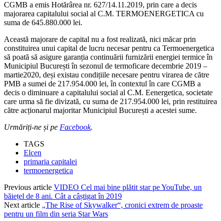
CGMB a emis Hotărârea nr. 627/14.11.2019, prin care a decis
majorarea capitalului social al C.M. TERMOENERGETICA cu
suma de 645.880.000 lei.
Această majorare de capital nu a fost realizată, nici măcar prin
constituirea unui capital de lucru necesar pentru ca Termoenergetica
să poată să asigure garanția continuării furnizării energiei termice în
Municipiul București în sezonul de termoficare decembrie 2019 –
martie2020, deși existau condițiile necesare pentru virarea de către
PMB a sumei de 217.954.000 lei, în contextul în care CGMB a
decis o diminuare a capitalului social al C.M. Eenergetica, societate
care urma să fie divizată, cu suma de 217.954.000 lei, prin restituirea
către acționarul majoritar Municipiul București a acestei sume.
Urmăriți-ne și pe
Facebook
.
TAGS
Elcen
primaria capitalei
termoenergetica
Previous article
VIDEO Cel mai bine plătit star pe YouTube, un
băiețel de 8 ani. Cât a câștigat în 2019
Next article
„The Rise of Skywalker“, cronici extrem de proaste
pentru un film din seria Star Wars