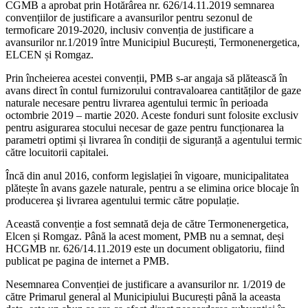
CGMB a aprobat prin Hotărârea nr. 626/14.11.2019 semnarea
convențiilor de justificare a avansurilor pentru sezonul de
termoficare 2019-2020, inclusiv convenția de justificare a
avansurilor nr.1/2019 între Municipiul București, Termonenergetica,
ELCEN și Romgaz.
Prin încheierea acestei convenții, PMB s-ar angaja să plătească în
avans direct în contul furnizorului contravaloarea cantităților de gaze
naturale necesare pentru livrarea agentului termic în perioada
octombrie 2019 – martie 2020. Aceste fonduri sunt folosite exclusiv
pentru asigurarea stocului necesar de gaze pentru funcționarea la
parametri optimi și livrarea în condiții de siguranță a agentului termic
către locuitorii capitalei.
Încă din anul 2016, conform legislației în vigoare, municipalitatea
plătește în avans gazele naturale, pentru a se elimina orice blocaje în
producerea şi livrarea agentului termic către populație.
Această convenție a fost semnată deja de către Termonenergetica,
Elcen și Romgaz. Până la acest moment, PMB nu a semnat, deși
HCGMB nr. 626/14.11.2019 este un document obligatoriu, fiind
publicat pe pagina de internet a PMB.
Nesemnarea Convenției de justificare a avansurilor nr. 1/2019 de
către Primarul general al Municipiului București până la aceasta