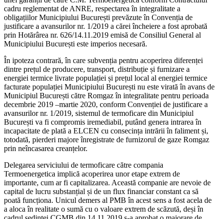
cadru reglementat de ANRE, respectarea în integralitate a
obligațiilor Municipiului București prevăzute în Convenția de
justificare a avansurilor nr. 1/2019 a cărei încheiere a fost aprobată
prin Hotărârea nr. 626/14.11.2019 emisă de Consiliul General al
Municipiului București este imperios necesară.
În ipoteza contrară, în care subvenția pentru acoperirea diferenței
dintre prețul de producere, transport, distribuție și furnizare a
energiei termice livrate populației și prețul local al energiei termice
facturate populației Municipiului București nu este virată în avans de
Municipiul București către Romgaz în integralitate pentru perioada
decembrie 2019 –martie 2020, conform Convenției de justificare a
avansurilor nr. 1/2019, sistemul de termoficare din Municipiul
București va fi compromis iremediabil, putând genera intrarea în
incapacitate de plată a ELCEN cu consecința intrării în faliment și,
totodată, pierderi majore înregistrate de furnizorul de gaze Romgaz
prin neîncasarea creanțelor.
Delegarea serviciului de termoficare către compania
Termoenergetica implică acoperirea unor etape extrem de
importante, cum ar fi capitalizarea. Această companie are nevoie de
capital de lucru substanțial și de un flux financiar constant ca să
poată funcționa. Unicul demers al PMB în acest sens a fost acela de
a aloca în realitate o sumă cu o valoare extrem de scăzută, deși în
cadrul ședinței CGMB din 14.11.2019 s-a aprobat o majorare de