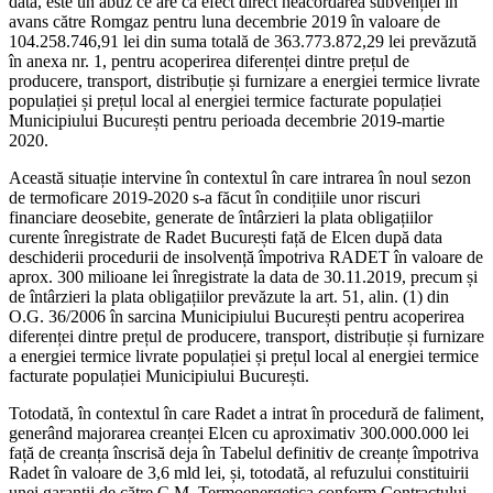
data, este un abuz ce are ca efect direct neacordarea subvenției în
avans către Romgaz pentru luna decembrie 2019 în valoare de
104.258.746,91 lei din suma totală de 363.773.872,29 lei prevăzută
în anexa nr. 1, pentru acoperirea diferenței dintre prețul de
producere, transport, distribuție și furnizare a energiei termice livrate
populației și prețul local al energiei termice facturate populației
Municipiului București pentru perioada decembrie 2019-martie
2020.
Această situație intervine în contextul în care intrarea în noul sezon
de termoficare 2019-2020 s-a făcut în condițiile unor riscuri
financiare deosebite, generate de întârzieri la plata obligațiilor
curente înregistrate de Radet București față de Elcen după data
deschiderii procedurii de insolvență împotriva RADET în valoare de
aprox. 300 milioane lei înregistrate la data de 30.11.2019, precum și
de întârzieri la plata obligațiilor prevăzute la art. 51, alin. (1) din
O.G. 36/2006 în sarcina Municipiului București pentru acoperirea
diferenței dintre prețul de producere, transport, distribuție și furnizare
a energiei termice livrate populației și prețul local al energiei termice
facturate populației Municipiului București.
Totodată, în contextul în care Radet a intrat în procedură de faliment,
generând majorarea creanței Elcen cu aproximativ 300.000.000 lei
față de creanța înscrisă deja în Tabelul definitiv de creanțe împotriva
Radet în valoare de 3,6 mld lei, și, totodată, al refuzului constituirii
unei garanții de către C.M. Termoenergetica conform Contractului