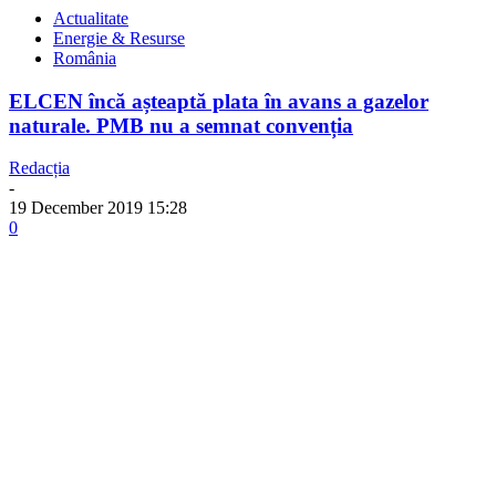
Actualitate
Energie & Resurse
România
ELCEN încă așteaptă plata în avans a gazelor
naturale. PMB nu a semnat convenția
Redacția
-
19 December 2019 15:28
0