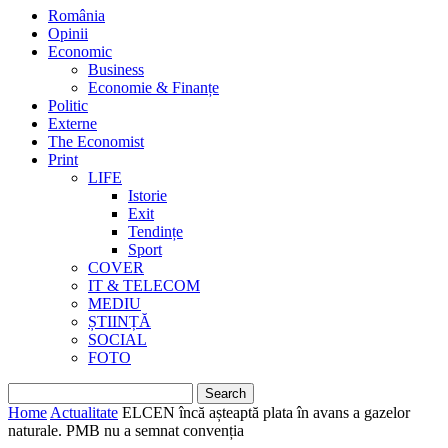
România
Opinii
Economic
Business
Economie & Finanțe
Politic
Externe
The Economist
Print
LIFE
Istorie
Exit
Tendințe
Sport
COVER
IT & TELECOM
MEDIU
ȘTIINȚĂ
SOCIAL
FOTO
Home
Actualitate
ELCEN încă așteaptă plata în avans a gazelor
naturale. PMB nu a semnat convenția