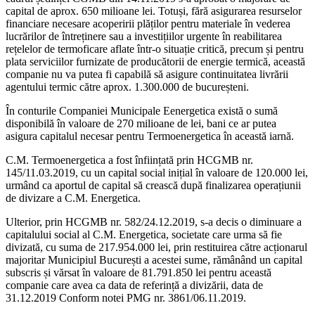
capital de aprox. 650 milioane lei. Totuși, fără asigurarea resurselor
financiare necesare acoperirii plăților pentru materiale în vederea
lucrărilor de întreținere sau a investițiilor urgente în reabilitarea
rețelelor de termoficare aflate într-o situație critică, precum și pentru
plata serviciilor furnizate de producătorii de energie termică, această
companie nu va putea fi capabilă să asigure continuitatea livrării
agentului termic către aprox. 1.300.000 de bucureșteni.
În conturile Companiei Municipale Eenergetica există o sumă
disponibilă în valoare de 270 milioane de lei, bani ce ar putea
asigura capitalul necesar pentru Termoenergetica în această iarnă.
C.M. Termoenergetica a fost înființată prin HCGMB nr.
145/11.03.2019, cu un capital social inițial în valoare de 120.000 lei,
urmând ca aportul de capital să crească după finalizarea operațiunii
de divizare a C.M. Energetica.
Ulterior, prin HCGMB nr. 582/24.12.2019, s-a decis o diminuare a
capitalului social al C.M. Energetica, societate care urma să fie
divizată, cu suma de 217.954.000 lei, prin restituirea către acționarul
majoritar Municipiul București a acestei sume, rămânând un capital
subscris și vărsat în valoare de 81.791.850 lei pentru această
companie care avea ca data de referință a divizării, data de
31.12.2019 Conform notei PMG nr. 3861/06.11.2019.