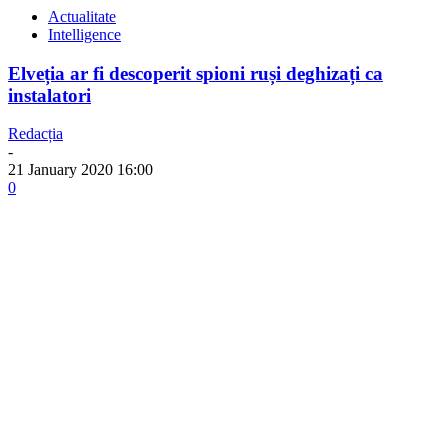
Actualitate
Intelligence
Elveția ar fi descoperit spioni ruși deghizați ca
instalatori
Redacția
-
21 January 2020 16:00
0