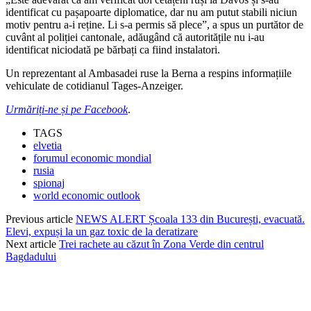
identificat cu pașapoarte diplomatice, dar nu am putut stabili niciun
motiv pentru a-i reține. Li s-a permis să plece”, a spus un purtător de
cuvânt al poliției cantonale, adăugând că autoritățile nu i-au
identificat niciodată pe bărbați ca fiind instalatori.
Un reprezentant al Ambasadei ruse la Berna a respins informațiile
vehiculate de cotidianul Tages-Anzeiger.
Urmăriți-ne și pe Facebook
.
TAGS
elvetia
forumul economic mondial
rusia
spionaj
world economic outlook
Previous article
NEWS ALERT Școala 133 din București, evacuată.
Elevi, expuși la un gaz toxic de la deratizare
Next article
Trei rachete au căzut în Zona Verde din centrul
Bagdadului