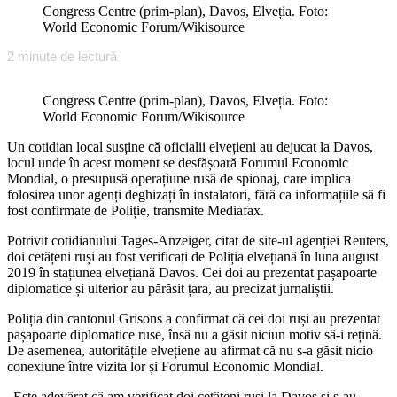
Congress Centre (prim-plan), Davos, Elveția. Foto:
World Economic Forum/Wikisource
2
minute de lectură
Congress Centre (prim-plan), Davos, Elveția. Foto:
World Economic Forum/Wikisource
Un cotidian local susține că oficialii elvețieni au dejucat la Davos,
locul unde în acest moment se desfășoară Forumul Economic
Mondial, o presupusă operațiune rusă de spionaj, care implica
folosirea unor agenți deghizați în instalatori, fără ca informațiile să fi
fost confirmate de Poliție, transmite Mediafax.
Potrivit cotidianului Tages-Anzeiger, citat de site-ul agenției Reuters,
doi cetățeni ruși au fost verificați de Poliția elvețiană în luna august
2019 în stațiunea elvețiană Davos. Cei doi au prezentat pașapoarte
diplomatice și ulterior au părăsit țara, au precizat jurnaliștii.
Poliția din cantonul Grisons a confirmat că cei doi ruși au prezentat
pașapoarte diplomatice ruse, însă nu a găsit niciun motiv să-i rețină.
De asemenea, autoritățile elvețiene au afirmat că nu s-a găsit nicio
conexiune între vizita lor și Forumul Economic Mondial.
„Este adevărat că am verificat doi cetățeni ruși la Davos și s-au