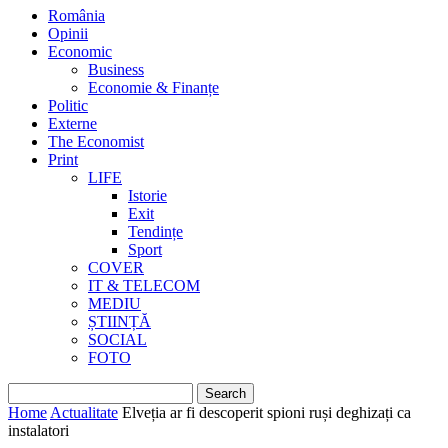
România
Opinii
Economic
Business
Economie & Finanțe
Politic
Externe
The Economist
Print
LIFE
Istorie
Exit
Tendințe
Sport
COVER
IT & TELECOM
MEDIU
ȘTIINȚĂ
SOCIAL
FOTO
Home
Actualitate
Elveția ar fi descoperit spioni ruși deghizați ca
instalatori