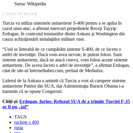
Sursa: Wikipedia
1
minut de lectură
Turcia va utiliza sistemele antiaeriene S-400 pentru a se apăra în
cazul unui atac, a afirmat miercuri preşedintele Recep Tayyip
Erdogan, în contextul tensiunilor dintre Ankara şi Washington din
cauza achiziţionării instalaţiilor militare ruse.
“Unii se întreabă de ce cumpărăm sisteme S-400, de ce facem o
astfel de investiţie. Dacă vom avea nevoie, le putem folosi. Sunt
sisteme antiaeriene, dacă ne atacă cineva, vom folosi aceste sisteme
antiaeriene. De aceea facem o atfel de investiţie”, a afirmat Erdogan,
citat de site-ul Internethaber.com, preluat de Mediafax.
Liderul de la Ankara a amintit că Turcia a vrut să cumpere sisteme
antiaeriene Patriot din SUA, dar Administraţia Barack Obama i-a
transmis că se opune Congresul.
Citiți și:
Erdogan, furios: Refuzul SUA de a trimite Turciei F-35
ar fi un „jaf”
TAGS
rachete s 400
rusia
sua