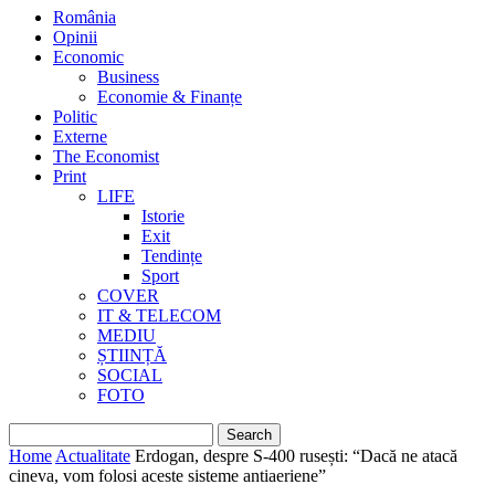
România
Opinii
Economic
Business
Economie & Finanțe
Politic
Externe
The Economist
Print
LIFE
Istorie
Exit
Tendințe
Sport
COVER
IT & TELECOM
MEDIU
ȘTIINȚĂ
SOCIAL
FOTO
Home
Actualitate
Erdogan, despre S-400 rusești: “Dacă ne atacă
cineva, vom folosi aceste sisteme antiaeriene”