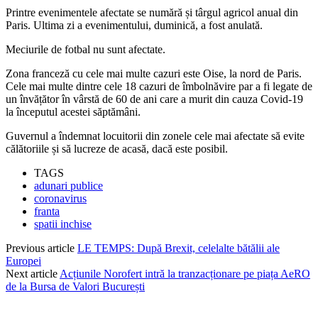
Printre evenimentele afectate se numără și târgul agricol anual din
Paris. Ultima zi a evenimentului, duminică, a fost anulată.
Meciurile de fotbal nu sunt afectate.
Zona franceză cu cele mai multe cazuri este Oise, la nord de Paris.
Cele mai multe dintre cele 18 cazuri de îmbolnăvire par a fi legate de
un învățător în vârstă de 60 de ani care a murit din cauza Covid-19
la începutul acestei săptămâni.
Guvernul a îndemnat locuitorii din zonele cele mai afectate să evite
călătoriile și să lucreze de acasă, dacă este posibil.
TAGS
adunari publice
coronavirus
franta
spatii inchise
Previous article
LE TEMPS: După Brexit, celelalte bătălii ale
Europei
Next article
Acțiunile Norofert intră la tranzacționare pe piața AeRO
de la Bursa de Valori București