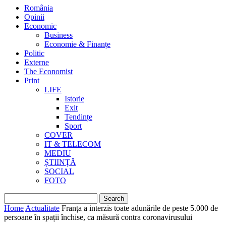
România
Opinii
Economic
Business
Economie & Finanțe
Politic
Externe
The Economist
Print
LIFE
Istorie
Exit
Tendințe
Sport
COVER
IT & TELECOM
MEDIU
ȘTIINȚĂ
SOCIAL
FOTO
Home
Actualitate
Franța a interzis toate adunările de peste 5.000 de
persoane în spații închise, ca măsură contra coronavirusului