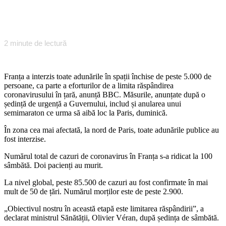
2
minute de lectură
Franța a interzis toate adunările în spații închise de peste 5.000 de
persoane, ca parte a eforturilor de a limita răspândirea
coronavirusului în țară, anunță BBC. Măsurile, anunțate după o
ședință de urgență a Guvernului, includ și anularea unui
semimaraton ce urma să aibă loc la Paris, duminică.
În zona cea mai afectată, la nord de Paris, toate adunările publice au
fost interzise.
Numărul total de cazuri de coronavirus în Franța s-a ridicat la 100
sâmbătă. Doi pacienți au murit.
La nivel global, peste 85.500 de cazuri au fost confirmate în mai
mult de 50 de țări. Numărul morților este de peste 2.900.
„Obiectivul nostru în această etapă este limitarea răspândirii”, a
declarat ministrul Sănătății, Olivier Véran, după ședința de sâmbătă.