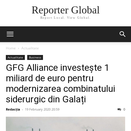
Reporter Global
Report Local. View Global.
Home
Actualitate
Actualitate
Business
GFG Alliance investește 1
miliard de euro pentru
modernizarea combinatului
siderurgic din Galați
Redacția
-
19 February 2020 20:59
0