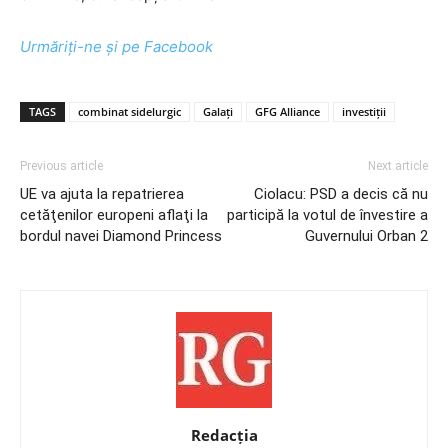
Urmăriți-ne și pe Facebook
TAGS
combinat sidelurgic
Galați
GFG Alliance
investiții
Previous article
Next article
UE va ajuta la repatrierea
Ciolacu: PSD a decis că nu
cetăţenilor europeni aflaţi la
participă la votul de învestire a
bordul navei Diamond Princess
Guvernului Orban 2
Redacția