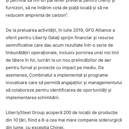
și permite să fim un partener preferat pentru clienți și
furnizori, să ne întărim cota de piață locală și să ne
reducem amprenta de carbon”.
De la preluarea activității, în iulie 2019, GFG Alliance a
oferit pentru Liberty Galaţi sprijin financiar și resurse
semnificative care dau acum rezultate într-o serie de
îmbunătățiri operaționale, inclusiv pornirea unei noi linii
de tăiere în foi, lucrări la un nou preîncălzitor de aer
pentru furnal și proiecte cu impact pe mediu. De
asemenea, Combinatul a implementat și programe
inovatoare care să permită angajaților și managementului
să colaboreze pentru identificarea de oportunități și
implementarea schimbării.
LibertySteel Group acoperă 200 de locații de producție
din 10 țări, fiind a 8-a cea mai mare companie siderurgică
din lume, cu excepția Chinei.