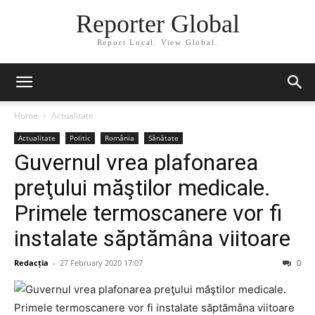
Reporter Global
Report Local. View Global.
Home
Actualitate
Actualitate
Politic
România
Sănătate
Guvernul vrea plafonarea
preţului măştilor medicale.
Primele termoscanere vor fi
instalate săptămâna viitoare
Redacția
-
27 February 2020 17:07
0