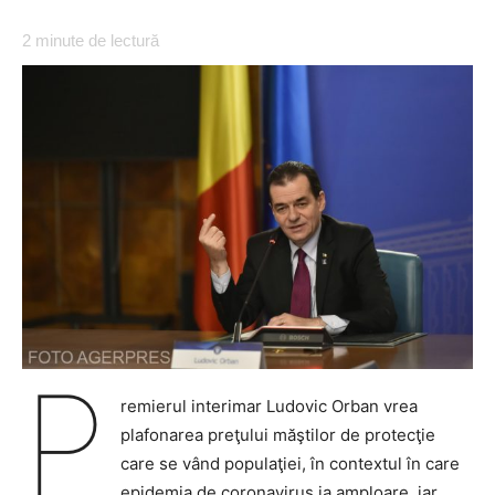
2
minute de lectură
P
remierul interimar Ludovic Orban vrea
plafonarea preţului măştilor de protecţie
care se vând populaţiei, în contextul în care
epidemia de coronavirus ia amploare, iar