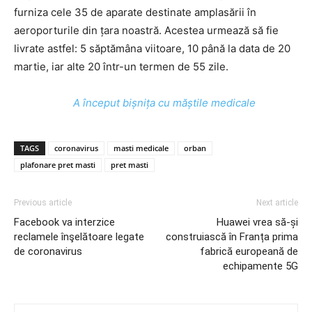
furniza cele 35 de aparate destinate amplasării în
aeroporturile din țara noastră. Acestea urmează să fie
livrate astfel: 5 săptămâna viitoare, 10 până la data de 20
martie, iar alte 20 într-un termen de 55 zile.
A început bișnița cu măștile medicale
TAGS
coronavirus
masti medicale
orban
plafonare pret masti
pret masti
Previous article
Next article
Facebook va interzice
Huawei vrea să-și
reclamele înşelătoare legate
construiască în Franța prima
de coronavirus
fabrică europeană de
echipamente 5G