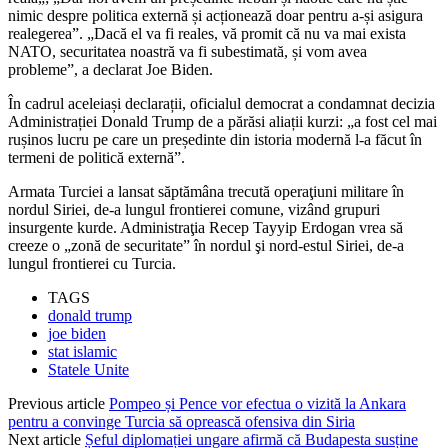
nimic despre politica externă și acționează doar pentru a-și asigura
realegerea”. „Dacă el va fi reales, vă promit că nu va mai exista
NATO, securitatea noastră va fi subestimată, și vom avea
probleme”, a declarat Joe Biden.
În cadrul aceleiași declarații, oficialul democrat a condamnat decizia
Administrației Donald Trump de a părăsi aliații kurzi: „a fost cel mai
rușinos lucru pe care un președinte din istoria modernă l-a făcut în
termeni de politică externă”.
Armata Turciei a lansat săptămâna trecută operaţiuni militare în
nordul Siriei, de-a lungul frontierei comune, vizând grupuri
insurgente kurde. Administraţia Recep Tayyip Erdogan vrea să
creeze o „zonă de securitate” în nordul şi nord-estul Siriei, de-a
lungul frontierei cu Turcia.
TAGS
donald trump
joe biden
stat islamic
Statele Unite
Previous article
Pompeo și Pence vor efectua o vizită la Ankara
pentru a convinge Turcia să oprească ofensiva din Siria
Next article
Șeful diplomației ungare afirmă că Budapesta susține