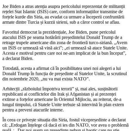
Joe Biden a atras atenția asupra pericolului reprezentat de militanții
rețelei Stat Islamic (ISIS) care, conform informațiilor transmise de
forțele kurde din Siria, au evadat ca urmare a începerii confruntării
armate dintre Turcia și kurzii sirieni, sub a căror control se aflau.
Favoritul democrat la prezidențiale, Joe Biden, pune pericolul
atacului ISIS pe seama hotărârii președintelui Donald Trump de a
retrage trupele americane din zona de frontieră turco-siriană. „Avem
un ISIS ce urmează să vină aici”; „ei urmează să atace Statele Unite.
Acesta e motivul pentru care noi ne-am implicat de la bun început”,
a declarat Biden.
Totodată, acesta a afirmat că în posibilitatea unei noi alegeri a lui
Donald Trump în funcția de președinte al Statelor Unite, la scrutinul
din noiembrie 2020, „nu va mai exista NATO”.
Arhitecții „războiului împotriva terorii” și, mai ales, susținătorii
republicani ai conflictelor din Irak și Afganistan și ai prezenței
extinse a forțelor americane în Orientul Mijlociu, au reiterat, de-a
lungul timpului, că Statele Unite trebuie să intervină în plan extern
pentru a preveni atacurile interne.
În ceea ce privește situația din Siria, fostul vicepreședinte a declarat
că: „Erdogan înțelege că dacă ei ies din NATO, vor avea o problemă
reală„; „Dar noi avem un președinte nebun și haotic care nu știe