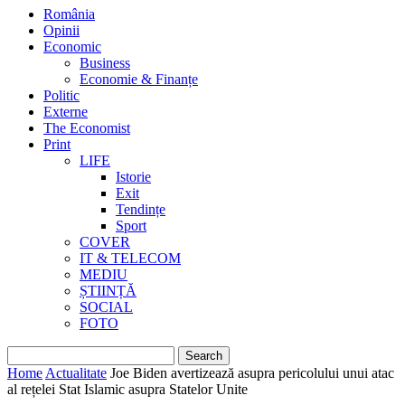
România
Opinii
Economic
Business
Economie & Finanțe
Politic
Externe
The Economist
Print
LIFE
Istorie
Exit
Tendințe
Sport
COVER
IT & TELECOM
MEDIU
ȘTIINȚĂ
SOCIAL
FOTO
Home
Actualitate
Joe Biden avertizează asupra pericolului unui atac
al rețelei Stat Islamic asupra Statelor Unite