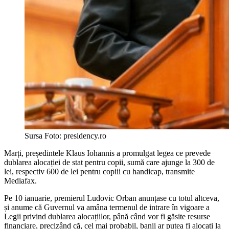
Sursa Foto: presidency.ro
Marți, președintele Klaus Iohannis a promulgat legea ce prevede
dublarea alocației de stat pentru copii, sumă care ajunge la 300 de
lei, respectiv 600 de lei pentru copiii cu handicap, transmite
Mediafax.
Pe 10 ianuarie, premierul Ludovic Orban anunțase cu totul altceva,
și anume că Guvernul va amâna termenul de intrare în vigoare a
Legii privind dublarea alocațiilor, până când vor fi găsite resurse
financiare, precizând că, cel mai probabil, banii ar putea fi alocați la