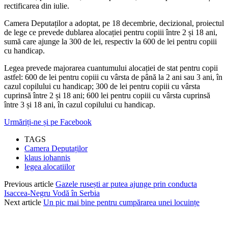
rectificarea din iulie.
Camera Deputaților a adoptat, pe 18 decembrie, decizional, proiectul
de lege ce prevede dublarea alocației pentru copiii între 2 și 18 ani,
sumă care ajunge la 300 de lei, respectiv la 600 de lei pentru copiii
cu handicap.
Legea prevede majorarea cuantumului alocației de stat pentru copii
astfel: 600 de lei pentru copiii cu vârsta de până la 2 ani sau 3 ani, în
cazul copilului cu handicap; 300 de lei pentru copiii cu vârsta
cuprinsă între 2 și 18 ani; 600 lei pentru copiii cu vârsta cuprinsă
între 3 și 18 ani, în cazul copilului cu handicap.
Urmăriți-ne și pe Facebook
TAGS
Camera Deputaților
klaus iohannis
legea alocatiilor
Previous article
Gazele rusești ar putea ajunge prin conducta
Isaccea-Negru Vodă în Serbia
Next article
Un pic mai bine pentru cumpărarea unei locuințe