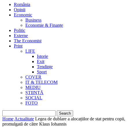
România
Opinii
Economic
Business
Economie & Finanțe
Politic
Externe
The Economist
Print
LIFE
Istorie
Exit
Tendințe
Sport
COVER
IT & TELECOM
MEDIU
ȘTIINȚĂ
SOCIAL
FOTO
Home
Actualitate
Legea de dublare a alocațiilor de stat pentru copii,
promulgată de către Klaus Iohannis