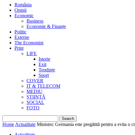
România
Opinii
Economic
Business
Economie & Finanțe
Politic
Externe
The Economist
Print
LIFE
Istorie
Exit
Tendințe
Sport
COVER
IT & TELECOM
MEDIU
ȘTIINȚĂ
SOCIAL
FOTO
Home
Actualitate
Ministru: Germania este pregătită pentru a evita o 
Actualitate