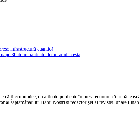
resc infrastructură cuantică
roape 30 de miliarde de dolari anul acesta
 de cărți economice, cu articole publicate în presa economică românească. 
r al săptămânalului Banii Noștri și redactor-șef al revistei lunare Fina