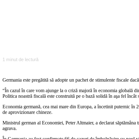
1
minut de lectură
Germania este pregătită să adopte un pachet de stimulente fiscale dacă
“În cazul în care vom ajunge la o criză majoră în economia globală din 
Politica noastră fiscală este construită pe o bază solidă în aşa fel în
Economia germană, cea mai mare din Europa, a încetinit puternic în 201
de aprovizionare chineze.
Ministrul german al Economiei, Peter Altmaier, a declarat săptămâna t
agrava.
În Germania au fost confirmate 66 de cazuri de îmbolnăvire cu noul vi