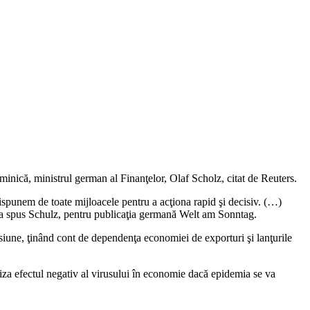
inică, ministrul german al Finanţelor, Olaf Scholz, citat de Reuters.
ispunem de toate mijloacele pentru a acţiona rapid şi decisiv. (…)
ă”, a spus Schulz, pentru publicaţia germană Welt am Sonntag.
siune, ţinând cont de dependenţa economiei de exporturi şi lanţurile
za efectul negativ al virusului în economie dacă epidemia se va