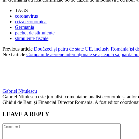
TAGS
coronavirus
criza economica
Germania
pachet de stimulente
stimulente fiscale
Previous article
Douăzeci și patru de state UE, inclusiv România își do
Next article
Companiile aeriene internaţionale se aşteaptă să piardă ap
Gabriel Nițulescu
Gabriel Nițulescu este jurnalist, comentator, analist economic și autor
Ghidul de Bani și Financial Director Romania. A fost editor coordonato
LEAVE A REPLY