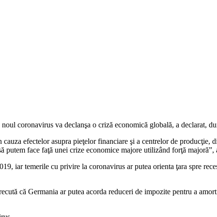
 noul coronavirus va declanşa o criză economică globală, a declarat, dum
cauza efectelor asupra pieţelor financiare şi a centrelor de producţie, d
cât să putem face faţă unei crize economice majore utilizând forţă major
9, iar temerile cu privire la coronavirus ar putea orienta ţara spre rece
recută că Germania ar putea acorda reduceri de impozite pentru a amorti
rus.