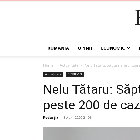
ROMÂNIA
OPINII
ECONOMIC
Home
Actualitate
Nelu Tătaru: Săptămâna viitoare
Actualitate
COVID-19
Nelu Tătaru: Săp
peste 200 de caz
Redacția
-
8 April 2020 21:06