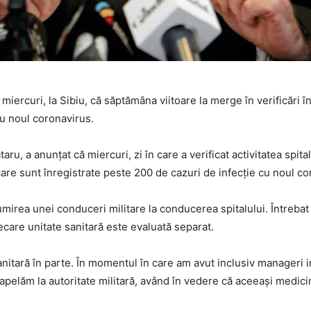
, miercuri, la Sibiu, că săptămâna viitoare la merge în verificări 
cu noul coronavirus.
taru, a anunțat că miercuri, zi în care a verificat activitatea spit
are sunt înregistrate peste 200 de cazuri de infecție cu noul co
umirea unei conduceri militare la conducerea spitalului. Întreb
iecare unitate sanitară este evaluată separat.
itară în parte. În momentul în care am avut inclusiv manageri i
 apelăm la autoritate militară, având în vedere că aceeași medici