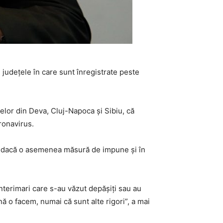
în județele în care sunt înregistrate peste
alelor din Deva, Cluj-Napoca și Sibiu, că
ronavirus.
at dacă o asemenea măsură de impune și în
nterimari care s-au văzut depășiți sau au
nă o facem, numai că sunt alte rigori”, a mai