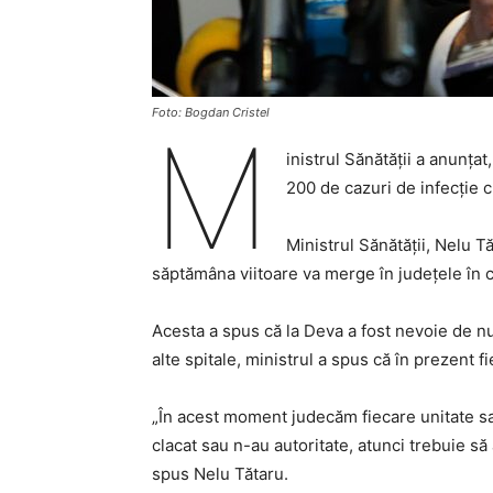
Foto: Bogdan Cristel
M
inistrul Sănătății a anunțat
200 de cazuri de infecție 
Ministrul Sănătății, Nelu Tă
săptămâna viitoare va merge în județele în c
Acesta a spus că la Deva a fost nevoie de n
alte spitale, ministrul a spus că în prezent f
„În acest moment judecăm fiecare unitate san
clacat sau n-au autoritate, atunci trebuie să
spus Nelu Tătaru.