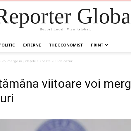
Reporter Globa
Report Local. View Global.
POLITIC
EXTERNE
THE ECONOMIST
PRINT
 voi merge în județele cu peste 200 de cazuri
tămâna viitoare voi merge
uri