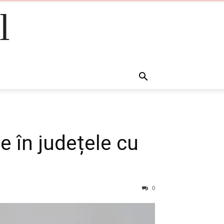
l
 în județele cu
0