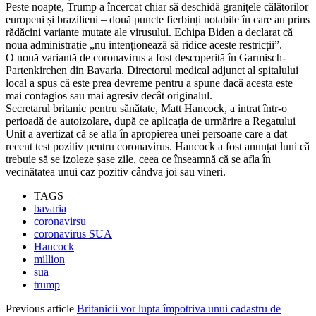
Peste noapte, Trump a încercat chiar să deschidă granițele călătorilor
europeni și brazilieni – două puncte fierbinți notabile în care au prins
rădăcini variante mutate ale virusului. Echipa Biden a declarat că
noua administrație „nu intenționează să ridice aceste restricții”.
O nouă variantă de coronavirus a fost descoperită în Garmisch-
Partenkirchen din Bavaria. Directorul medical adjunct al spitalului
local a spus că este prea devreme pentru a spune dacă acesta este
mai contagios sau mai agresiv decât originalul.
Secretarul britanic pentru sănătate, Matt Hancock, a intrat într-o
perioadă de autoizolare, după ce aplicația de urmărire a Regatului
Unit a avertizat că se afla în apropierea unei persoane care a dat
recent test pozitiv pentru coronavirus. Hancock a fost anunțat luni că
trebuie să se izoleze șase zile, ceea ce înseamnă că se afla în
vecinătatea unui caz pozitiv cândva joi sau vineri.
TAGS
bavaria
coronavirsu
coronavirus SUA
Hancock
million
sua
trump
Previous article
Britanicii vor lupta împotriva unui cadastru de