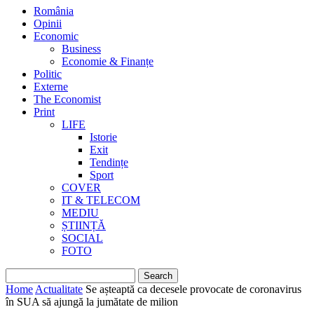
România
Opinii
Economic
Business
Economie & Finanțe
Politic
Externe
The Economist
Print
LIFE
Istorie
Exit
Tendințe
Sport
COVER
IT & TELECOM
MEDIU
ȘTIINȚĂ
SOCIAL
FOTO
Home
Actualitate
Se așteaptă ca decesele provocate de coronavirus
în SUA să ajungă la jumătate de milion