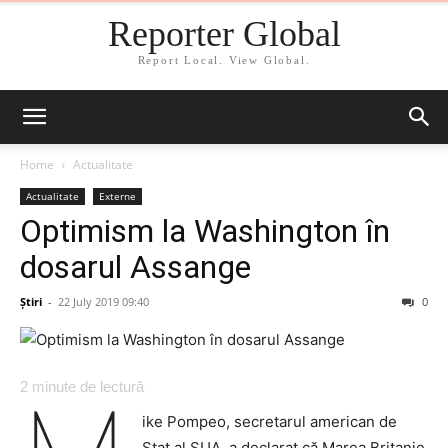
Reporter Global
Report Local. View Global.
Home
Actualitate
Actualitate
Externe
Optimism la Washington în
dosarul Assange
Știri
-
22 July 2019 09:40
0
2
minute de lectură
ike Pompeo, secretarul american de
Stat al SUA, a declarat că Marea Britanie