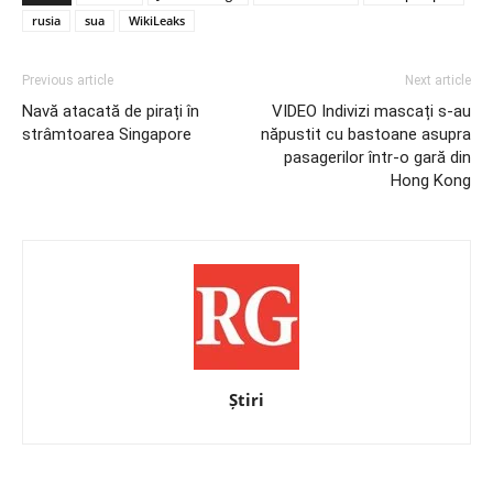
rusia
sua
WikiLeaks
Previous article
Next article
Navă atacată de pirați în
VIDEO Indivizi mascați s-au
strâmtoarea Singapore
năpustit cu bastoane asupra
pasagerilor într-o gară din
Hong Kong
Știri