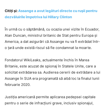
Citiți și:
Assange a avut legături directe cu rușii pentru
dezvăluirile împotriva lui Hillary Clinton
În urmă cu o săptămână, cu ocazia unei vizite în Ecuador,
Alan Duncan, ministrul britanic de Stat pentru Europa și
America, a dat asigurări că Assange nu va fi extrădat într-
o țară unde există riscul să fie condamnat la moarte.
Fondatorul WikiLeaks, actualmente închis în Marea
Britanie, este acuzat de spionaj în Statele Unite, care a
solicitat extrădarea sa. Audierea cererii de extrădare a lui
Assange în SUA era programată să aibă loc la finalul lunii
februarie 2020.
Justiția americană permite aplicarea pedepsei capitale
pentru o serie de infracțiuni grave, inclusiv spionajul,