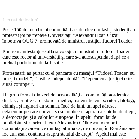
1
minut de lectură
Peste 150 de membri ai comunității academice din Iași și studenți au
protestat joi pe treptele Universității ”Alexandru Ioan Cuza”
împotriva OUG 7, promovată de ministrul Justiției Tudorel Toader.
Printre manifestanți se află și colegi ai ministrului Tudorel Toader
care este rector al universității și care s-a autosuspendat după ce a
preluat portofoliul de la Justiție.
Protestatarii au purtat cu el pancarte cu mesajul ”Tudorel Toader, nu
ne ești model!”, ”Justiție independentă”, ”Dependența justiției este
sursa corupției”.
Un grup format din zeci de personalităţi ai comunităţii academice
din Iaşi, printre care istorici, medici, matematicieni, scriitori, filologi,
chimişti şi ingineri au semnat, încă de luni, un apel adresat
cetăţenilor pe care îi invită să se implice în apărarea statului de drept,
a democraţiei şi a valorilor europene. În apelul formulat de
publicistul și istoricul literar Alexandru Călinescu, membrii
comunităţii academice din Iaşi afirmă că, de doi ani, în România are
loc „un asalt continuu asupra statului de drept”. Apelul mai este