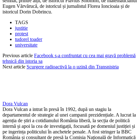
semnat, printre alții, de istoricul Flavius Solomon, de matematicianul
Eugen Vărvărucă, de istoricul și jurnalistul Florea Ioncioaia și de
istoricul Dorin Dobrincu.
TAGS
justitie
protest
tudorel toader
universitate
Previous article
Facebook s-a confruntat cu cea mai gravă problemă
tehnică din istoria sa
Next article
Scurgere radioactivă la o uzină din Transnistria
Dora Vulcan
Dora Vulcan a intrat în presă în 1992, după un stagiu la
departamentul de strategie al unei campanii prezidențiale. A lucrat la
agenția de știri a cotidianului România liberă, la secția de politică
internă și apoi la cea de investigații, focusată pe domeniul justiției și
pe ingerința politicului în anchetele penale. A fost stringer la BBC
România și consultant de presă la Comisia Națională de Informatică