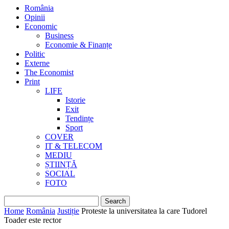
România
Opinii
Economic
Business
Economie & Finanțe
Politic
Externe
The Economist
Print
LIFE
Istorie
Exit
Tendințe
Sport
COVER
IT & TELECOM
MEDIU
ȘTIINȚĂ
SOCIAL
FOTO
Home
România
Justiție
Proteste la universitatea la care Tudorel
Toader este rector