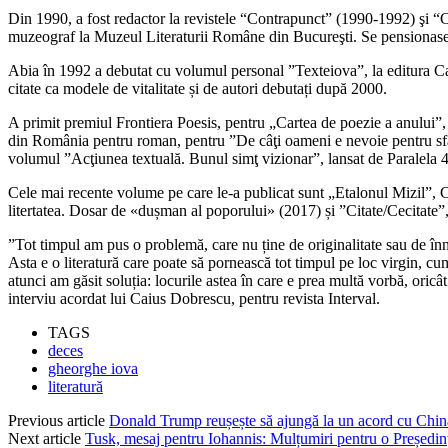
Din 1990, a fost redactor la revistele “Contrapunct” (1990-1992) şi 
muzeograf la Muzeul Literaturii Române din Bucureşti. Se pensionase
Abia în 1992 a debutat cu volumul personal ”Texteiova”, la editura Cart
citate ca modele de vitalitate și de autori debutați după 2000.
A primit premiul Frontiera Poesis, pentru „Cartea de poezie a anului”, 
din România pentru roman, pentru ”De câţi oameni e nevoie pentru sfârş
volumul ”Acţiunea textuală. Bunul simţ vizionar”, lansat de Paralela 
Cele mai recente volume pe care le-a publicat sunt „Etalonul Mizil”, 
litertatea. Dosar de «dușman al poporului» (2017) și ”Citate/Cecitate”,
”Tot timpul am pus o problemă, care nu ține de originalitate sau de înno
Asta e o literatură care poate să pornească tot timpul pe loc virgin, cum
atunci am găsit soluția: locurile astea în care e prea multă vorbă, oricâ
interviu acordat lui Caius Dobrescu, pentru revista Interval.
TAGS
deces
gheorghe iova
literatură
Previous article
Donald Trump reușește să ajungă la un acord cu Chin
Next article
Tusk, mesaj pentru Iohannis: Mulțumiri pentru o Președinț