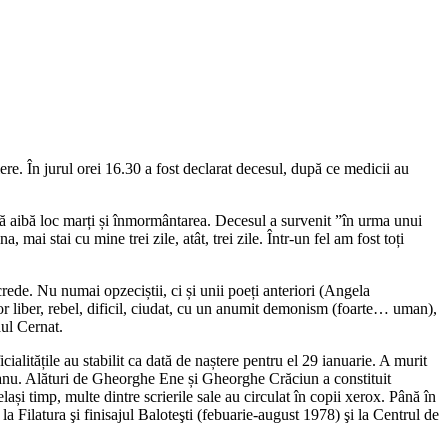
re. În jurul orei 16.30 a fost declarat decesul, după ce medicii au
a să aibă loc marți și înmormântarea. Decesul a survenit ”în urma unui
 mai stai cu mine trei zile, atât, trei zile. Într-un fel am fost toți
crede. Nu numai opzeciștii, ci și unii poeți anteriori (Angela
itor liber, rebel, dificil, ciudat, cu un anumit demonism (foarte… uman),
aul Cernat.
alitățile au stabilit ca dată de naștere pentru el 29 ianuarie. A murit
eanu. Alături de Gheorghe Ene și Gheorghe Crăciun a constituit
lași timp, multe dintre scrierile sale au circulat în copii xerox. Până în
 Filatura şi finisajul Baloteşti (febuarie-august 1978) şi la Centrul de