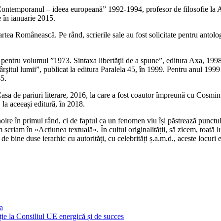
“Contemporanul – ideea europeană” 1992-1994, profesor de filosofie la
 în ianuarie 2015.
ea Românească. Pe rând, scrierile sale au fost solicitate pentru antologii
pentru volumul ”1973. Sintaxa libertăţii de a spune”, editura Axa, 1998. 
itul lumii”, publicat la editura Paralela 45, în 1999. Pentru anul 1999
45.
Casa de pariuri literare, 2016, la care a fost coautor împreună cu Cosm
 la aceeași editură, în 2018.
ire în primul rând, ci de faptul ca un fenomen viu își păstrează punctul d
 scriam în «Acțiunea textuală». În cultul originalității, să zicem, toată 
t de bine duse ierarhic cu autorități, cu celebrități ș.a.m.d., aceste locu
a
ie la Consiliul UE energică și de succes