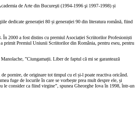
 Academia de Arte din Bucureşti (1994-1996 şi 1997-1998) și
le dedicate generației 80 și generației 90 din literatura română, fiind
În 2000 a fost distins cu premiul Asociației Scriitorilor Profesioniști
 a primit Premiul Uniunii Scriitorilor din România, pentru eseu, pentru
in Manolache, ”Ciungamații. Liber de faptul că mi se garantează
e pornire, de originare tot timpul cu el și-l poate reactiva oricând.
lumea fuge de locurile în care se vorbește prea mult despre ele, și
ri eu le consider ca fiind virgine”, spunea Gheorghe Iova în 1998, într-un