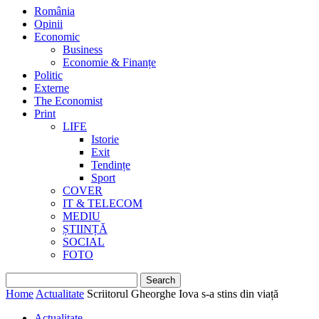
România
Opinii
Economic
Business
Economie & Finanțe
Politic
Externe
The Economist
Print
LIFE
Istorie
Exit
Tendințe
Sport
COVER
IT & TELECOM
MEDIU
ȘTIINȚĂ
SOCIAL
FOTO
Home
Actualitate
Scriitorul Gheorghe Iova s-a stins din viață
Actualitate