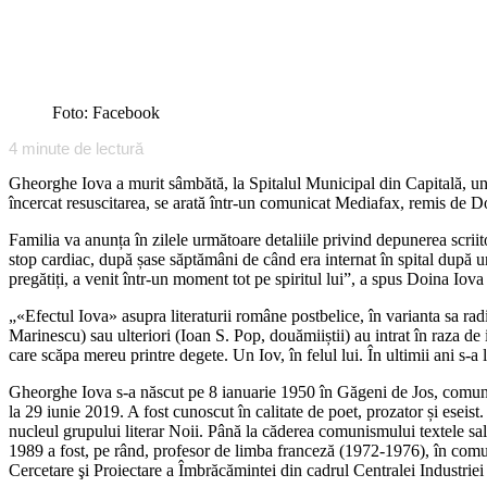
Foto: Facebook
4
minute de lectură
Gheorghe Iova a murit sâmbătă, la Spitalul Municipal din Capitală, unde
încercat resuscitarea, se arată într-un comunicat Mediafax, remis de Doi
Familia va anunța în zilele următoare detaliile privind depunerea scriit
stop cardiac, după șase săptămâni de când era internat în spital după un in
pregătiți, a venit într-un moment tot pe spiritul lui”, a spus Doina
„«Efectul Iova» asupra literaturii române postbelice, în varianta sa rad
Marinescu) sau ulteriori (Ioan S. Pop, douămiiștii) au intrat în raza de
care scăpa mereu printre degete. Un Iov, în felul lui. În ultimii ani s-a 
Gheorghe Iova s-a născut pe 8 ianuarie 1950 în Găgeni de Jos, comuna Vin
la 29 iunie 2019. A fost cunoscut în calitate de poet, prozator și es
nucleul grupului literar Noii. Până la căderea comunismului textele sale n
1989 a fost, pe rând, profesor de limba franceză (1972-1976), în comuna
Cercetare şi Proiectare a Îmbrăcămintei din cadrul Centralei Industrie