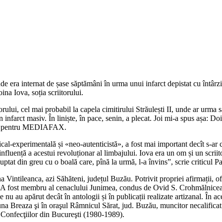
 era internat de șase săptămâni în urma unui infarct depistat cu întârzie
na Iova, soția scriitorului.
orului, cel mai probabil la capela cimitirului Străulești II, unde ar urm
farct masiv. În liniște, în pace, senin, a plecat. Joi mi-a spus așa: Doina,
 Iova pentru MEDIAFAX.
ical-experimentală și «neo-autenticistă», a fost mai important decît s-ar 
 influență a acestui revoluționar al limbajului. Iova era un om și un scri
luptat din greu cu o boală care, pînă la urmă, l-a învins”, scrie criticul P
tileanca, azi Săhăteni, județul Buzău. Potrivit propriei afirmații, ofici
eist. A fost membru al cenaclului Junimea, condus de Ovid S. Crohmălnic
u au apărut decât în antologii și în publicații realizate artizanal. În ace
 Breaza şi în oraşul Râmnicul Sărat, jud. Buzău, muncitor necalificat la
i Confecţiilor din Bucureşti (1980-1989).