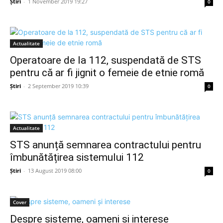
Știri
-
1 November 2019 19:27
0
Actualitate
Operatoare de la 112, suspendată de STS
pentru că ar fi jignit o femeie de etnie romă
Știri
-
2 September 2019 10:39
0
Actualitate
STS anunță semnarea contractului pentru
îmbunătățirea sistemului 112
Știri
-
13 August 2019 08:00
0
Cover
Despre sisteme, oameni și interese