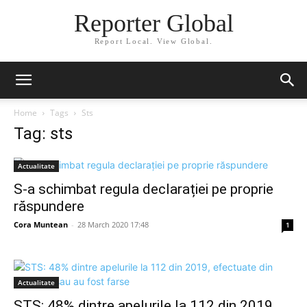
Reporter Global
Report Local. View Global.
Home
Tags
Sts
Tag: sts
Actualitate
S-a schimbat regula declarației pe proprie
răspundere
Cora Muntean
-
28 March 2020 17:48
1
Actualitate
STS: 48% dintre apelurile la 112 din 2019,