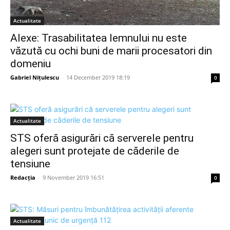
Actualitate
Alexe: Trasabilitatea lemnului nu este
văzută cu ochi buni de marii procesatori din
domeniu
Gabriel Nițulescu
-
14 December 2019 18:19
0
Actualitate
STS oferă asigurări că serverele pentru
alegeri sunt protejate de căderile de
tensiune
Redacția
-
9 November 2019 16:51
0
Actualitate