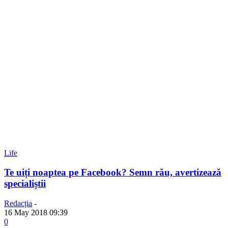
Life
Te uiți noaptea pe Facebook? Semn rău, avertizează
specialiștii
Redacția
-
16 May 2018 09:39
0