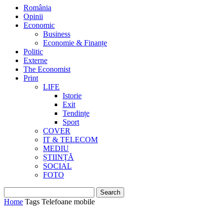
România
Opinii
Economic
Business
Economie & Finanțe
Politic
Externe
The Economist
Print
LIFE
Istorie
Exit
Tendințe
Sport
COVER
IT & TELECOM
MEDIU
ȘTIINȚĂ
SOCIAL
FOTO
Home
Tags
Telefoane mobile