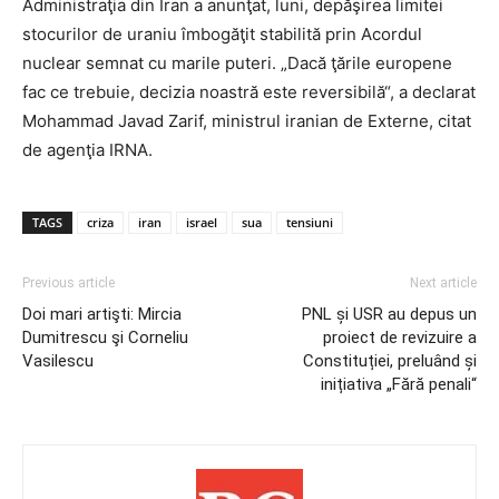
Administraţia din Iran a anunţat, luni, depăşirea limitei
stocurilor de uraniu îmbogăţit stabilită prin Acordul
nuclear semnat cu marile puteri. „Dacă ţările europene
fac ce trebuie, decizia noastră este reversibilă“, a declarat
Mohammad Javad Zarif, ministrul iranian de Externe, citat
de agenţia IRNA.
TAGS
criza
iran
israel
sua
tensiuni
Previous article
Next article
Doi mari artişti: Mircia
PNL și USR au depus un
Dumitrescu şi Corneliu
proiect de revizuire a
Vasilescu
Constituției, preluând și
inițiativa „Fără penali“