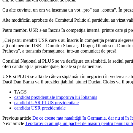
Cu alte cuvinte, un om va însemna un vot „pro” sau „contra”. În prezent,
Alte modificări aprobate de Comitetul Politic al partidului au vizat vali
Patru membri USR s-au înscris în competiţia internă, printre care şi p
„Cei patru membri USR care s-au înscris în competiţia pentru alegerea
alţi doi membri USR – Dumitru Stanca şi Dragoş Dinulescu. Dumitru 
Prahova”, a transmis formațiunea, într-un comunicat de presă.
Consiliul Național al PLUS se va desfășura tot sâmbătă, la sediul parti
oferi candidați la prezidențiale, locale și parlamentare.
USR și PLUS se află de câteva săptămâni în negocieri în vederea stabi
Dacă Dan Barna va fi prezidențiabilul, atunci Dacian Cioloș va fi pro
TAGS
candidat prezidentiale impotriva lui Iohannis
candidat USR PLUS prezidentiale
candidat USR prezidentiale
Previous article
De ce crește rata natalității în Germania, dar nu și în It
Next article
Teodorovici anunță un pachet de măsuri pentru banul publ