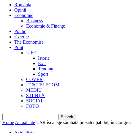
România
Opinii
Economic
Business
Economie & Finanțe
Politic
Externe
The Economist
Print
LIFE
Istorie
Exit
Tendințe
Sport
COVER
IT & TELECOM
MEDIU
ȘTIINȚĂ
SOCIAL
FOTO
Home
Actualitate
USR își alege sâmbătă prezidențiabilul, în Congres.
Actualitate