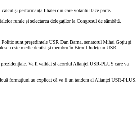
alcul și performanța filialei din care votantul face parte.
lialelor rurale și selectarea delegaților la Congresul de sâmbătă.
ul Politic sunt preşedintele USR Dan Barna, senatorul Mihai Goţiu şi
ulescu este medic dentist şi membru în Biroul Judeţean USR
la prezidențiale. Va fi validat și acordul Alianței USR-PLUS care va
r două formațiuni au explicat că va fi un tandem al Alianței USR-PLUS.