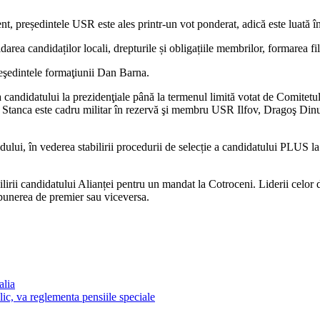
 președintele USR este ales printr-un vot ponderat, adică este luată în c
darea candidaților locali, drepturile și obligațiile membrilor, formarea fi
reşedintele formaţiunii Dan Barna.
 candidatului la prezidenţiale până la termenul limită votat de Comitet
Stanca este cadru militar în rezervă şi membru USR Ilfov, Dragoş Din
dului, în vederea stabilirii procedurii de selecție a candidatului PLUS 
lirii candidatului Alianței pentru un mandat la Cotroceni. Liderii celo
punerea de premier sau viceversa.
alia
ic, va reglementa pensiile speciale