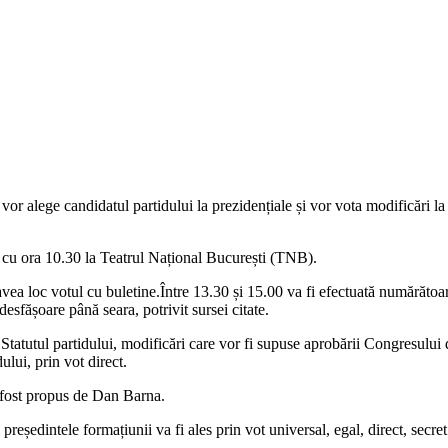
r alege candidatul partidului la prezidențiale și vor vota modificări la
cu ora 10.30 la Teatrul Național București (TNB).
vea loc votul cu buletine.Între 13.30 și 15.00 va fi efectuată numărătoar
esfășoare până seara, potrivit sursei citate.
 Statutul partidului, modificări care vor fi supuse aprobării Congresulu
ului, prin vot direct.
a fost propus de Dan Barna.
președintele formațiunii va fi ales prin vot universal, egal, direct, s