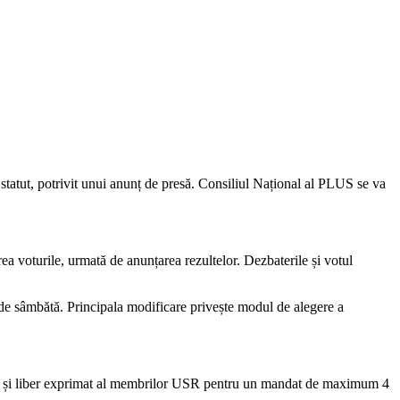
 statut, potrivit unui anunț de presă. Consiliul Național al PLUS se va
ea voturile, urmată de anunțarea rezultelor. Dezbaterile și votul
i de sâmbătă. Principala modificare privește modul de alegere a
ecret și liber exprimat al membrilor USR pentru un mandat de maximum 4