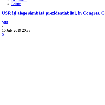
Politic
USR își alege sâmbătă prezidențiabilul, în Congres. Co
Știri
-
10 July 2019 20:38
0