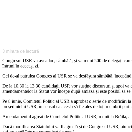
3
minute de lectură
Congresul USR va avea loc, sâmbătă, și va reuni 500 de delegați care vo
întruni în aceeași zi.
Cel de-al patrulea Congres al USR se va desfășura sâmbătă, începând 
De la 10.30 la 13.30 candidații USR vor susține discursuri și apoi va a
amendamentelor la Statut vor începe după-amiază și este posibil să se d
Pe 8 iunie, Comitetul Politic al USR a aprobat o serie de modificări la
președintelui USR, în sensul ca acesta să fie ales de toți membrii partid
Amendamentul agreat de Comitetul Politic al USR, reunit la Brăila, 
Dacă modificarea Statutului va fi agreată și de Congresul USR, atunci 
ani, se arată într-un comunicat de presă.