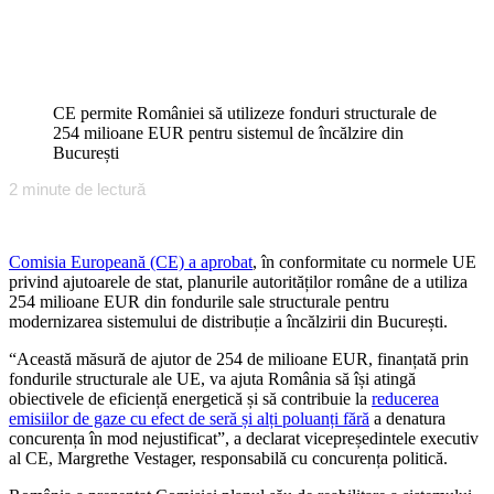
CE permite României să utilizeze fonduri structurale de
254 milioane EUR pentru sistemul de încălzire din
București
2
minute de lectură
Comisia Europeană (CE) a aprobat
, în conformitate cu normele UE
privind ajutoarele de stat, planurile autorităților române de a utiliza
254 milioane EUR din fondurile sale structurale pentru
modernizarea sistemului de distribuție a încălzirii din București.
“Această măsură de ajutor de 254 de milioane EUR, finanțată prin
fondurile structurale ale UE, va ajuta România să își atingă
obiectivele de eficiență energetică și să contribuie la
reducerea
emisiilor de gaze cu efect de seră și alți poluanți fără
a denatura
concurența în mod nejustificat”, a declarat vicepreședintele executiv
al CE, Margrethe Vestager, responsabilă cu concurența politică.