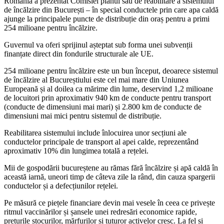
România a prezentat Comisiei planul său de reabilitare a sistemului
de încălzire din București – în special conductele prin care apa caldă
ajunge la principalele puncte de distribuție din oraș pentru a primi
254 milioane pentru încălzire.
Guvernul va oferi sprijinul așteptat sub forma unei subvenții
finanțate direct din fondurile structurale ale UE.
254 milioane pentru încălzire este un bun început, deoarece sistemul
de încălzire al Bucureștiului este cel mai mare din Uniunea
Europeană și al doilea ca mărime din lume, deservind 1,2 milioane
de locuitori prin aproximativ 940 km de conducte pentru transport
(conducte de dimensiuni mai mari) și 2.800 km de conducte de
dimensiuni mai mici pentru sistemul de distribuție.
Reabilitarea sistemului include înlocuirea unor secțiuni ale
conductelor principale de transport al apei calde, reprezentând
aproximativ 10% din lungimea totală a rețelei.
Mii de gospodării bucureștene au rămas fără încălzire și apă caldă în
această iarnă, uneori timp de câteva zile la rând, din cauza spargerii
conductelor și a defecțiunilor rețelei.
Pe măsură ce piețele financiare devin mai vesele în ceea ce privește
ritmul vaccinărilor și șansele unei redresări economice rapide,
prețurile stocurilor, mărfurilor și tuturor activelor cresc. La fel și