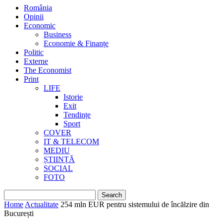
România
Opinii
Economic
Business
Economie & Finanțe
Politic
Externe
The Economist
Print
LIFE
Istorie
Exit
Tendințe
Sport
COVER
IT & TELECOM
MEDIU
ȘTIINȚĂ
SOCIAL
FOTO
Home
Actualitate
254 mln EUR pentru sistemului de încălzire din
București