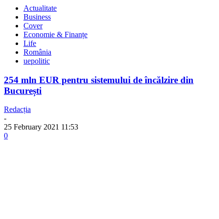
Actualitate
Business
Cover
Economie & Finanțe
Life
România
uepolitic
254 mln EUR pentru sistemului de încălzire din
București
Redacția
-
25 February 2021 11:53
0