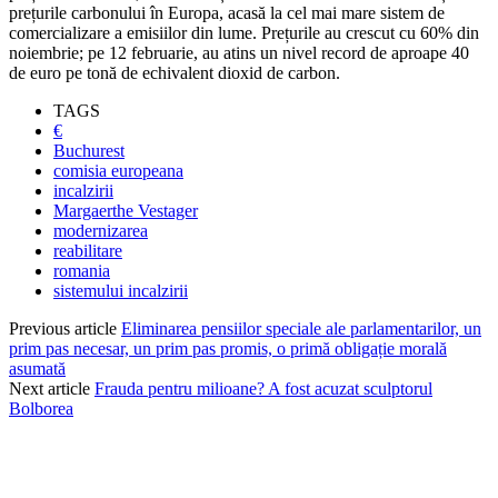
prețurile carbonului în Europa, acasă la cel mai mare sistem de
comercializare a emisiilor din lume. Prețurile au crescut cu 60% din
noiembrie; pe 12 februarie, au atins un nivel record de aproape 40
de euro pe tonă de echivalent dioxid de carbon.
TAGS
€
Buchurest
comisia europeana
incalzirii
Margaerthe Vestager
modernizarea
reabilitare
romania
sistemului incalzirii
Previous article
Eliminarea pensiilor speciale ale parlamentarilor, un
prim pas necesar, un prim pas promis, o primă obligație morală
asumată
Next article
Frauda pentru milioane? A fost acuzat sculptorul
Bolborea