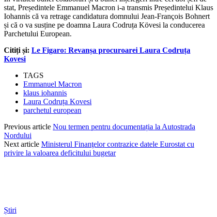
stat, Președintele Emmanuel Macron i-a transmis Președintelui Klaus
Iohannis că va retrage candidatura domnului Jean-François Bohnert
și că o va susține pe doamna Laura Codruța Kövesi la conducerea
Parchetului European.
Citiți și:
Le Figaro: Revanșa procuroarei Laura Codruța
Kovesi
TAGS
Emmanuel Macron
klaus iohannis
Laura Codruța Kovesi
parchetul european
Previous article
Nou termen pentru documentația la Autostrada
Nordului
Next article
Ministerul Finanţelor contrazice datele Eurostat cu
privire la valoarea deficitului bugetar
Știri