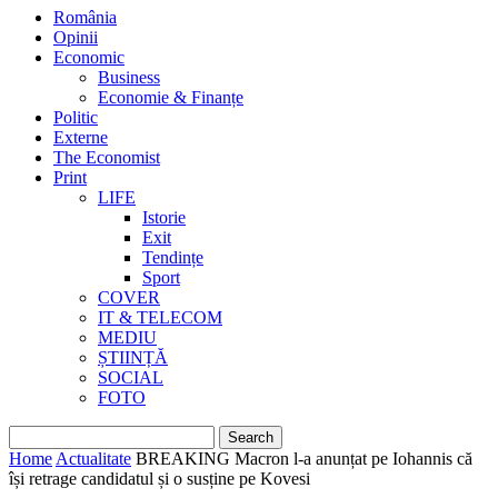
România
Opinii
Economic
Business
Economie & Finanțe
Politic
Externe
The Economist
Print
LIFE
Istorie
Exit
Tendințe
Sport
COVER
IT & TELECOM
MEDIU
ȘTIINȚĂ
SOCIAL
FOTO
Home
Actualitate
BREAKING Macron l-a anunțat pe Iohannis că
își retrage candidatul și o susține pe Kovesi