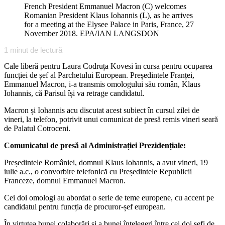
French President Emmanuel Macron (C) welcomes
Romanian President Klaus Iohannis (L), as he arrives
for a meeting at the Elysee Palace in Paris, France, 27
November 2018. EPA/IAN LANGSDON
1
minut de lectură
Cale liberă pentru Laura Codruța Kovesi în cursa pentru ocuparea
funcției de șef al Parchetului European. Președintele Franței,
Emmanuel Macron, i-a transmis omologului său român, Klaus
Iohannis, că Parisul își va retrage candidatul.
Macron și Iohannis acu discutat acest subiect în cursul zilei de
vineri, la telefon, potrivit unui comunicat de presă remis vineri seară
de Palatul Cotroceni.
Comunicatul de presă al Administrației Prezidențiale:
Președintele României, domnul Klaus Iohannis, a avut vineri, 19
iulie a.c., o convorbire telefonică cu Președintele Republicii
Franceze, domnul Emmanuel Macron.
Cei doi omologi au abordat o serie de teme europene, cu accent pe
candidatul pentru funcția de procuror-șef european.
În virtutea bunei colaborări și a bunei înțelegeri între cei doi șefi de