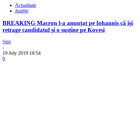
Actualitate
Justiție
BREAKING Macron l-a anunțat pe Iohannis că își
retrage candidatul și o susține pe Kovesi
Știri
-
19 July 2019 18:54
0