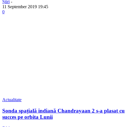
Știri
-
11 September 2019 19:45
0
Actualitate
Sonda spațială indiană Chandrayaan 2 s-a plasat cu
succes pe orbita Lunii