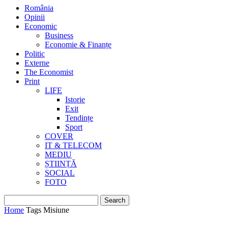
România
Opinii
Economic
Business
Economie & Finanțe
Politic
Externe
The Economist
Print
LIFE
Istorie
Exit
Tendințe
Sport
COVER
IT & TELECOM
MEDIU
ȘTIINȚĂ
SOCIAL
FOTO
Home
Tags
Misiune