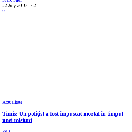
Marc Faur
-
22 July 2019 17:21
0
Actualitate
Timiș: Un polițist a fost împușcat mortal în timpul
unei misiuni
Știri
-