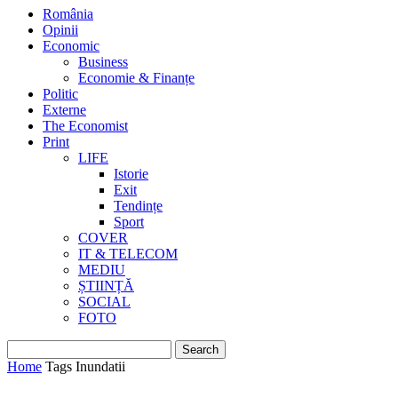
România
Opinii
Economic
Business
Economie & Finanțe
Politic
Externe
The Economist
Print
LIFE
Istorie
Exit
Tendințe
Sport
COVER
IT & TELECOM
MEDIU
ȘTIINȚĂ
SOCIAL
FOTO
Home
Tags
Inundatii