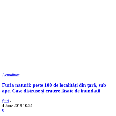
Actualitate
Furia naturii: peste 100 de localități din țară, sub
ape. Case distruse și cratere lăsate de inundații
Știri
-
4 June 2019 10:54
0