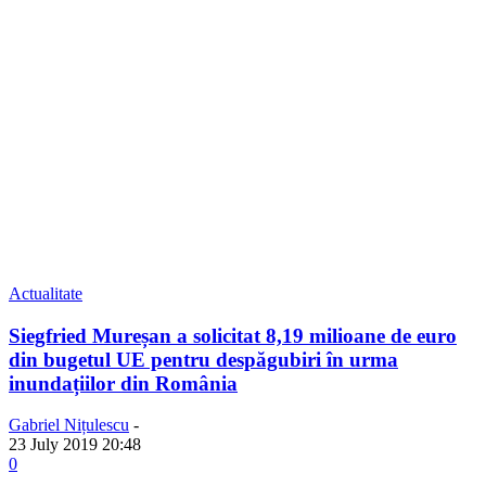
Actualitate
Siegfried Mureșan a solicitat 8,19 milioane de euro
din bugetul UE pentru despăgubiri în urma
inundațiilor din România
Gabriel Nițulescu
-
23 July 2019 20:48
0