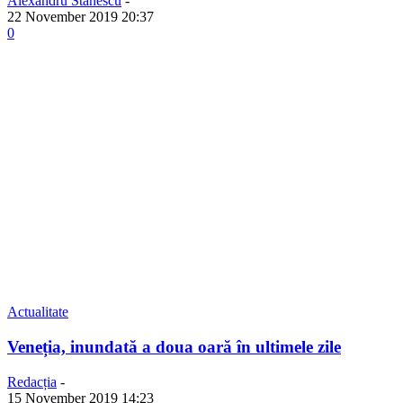
Alexandru Stănescu
-
22 November 2019 20:37
0
Actualitate
Veneția, inundată a doua oară în ultimele zile
Redacția
-
15 November 2019 14:23