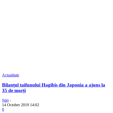
Actualitate
Bilanțul taifunului Hagibis din Japonia a ajuns la
35 de morți
Știri
-
14 October 2019 14:02
0