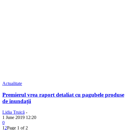
Actualitate
Premierul vrea raport detaliat cu pagubele produse
de inundații
Lidia Truică
-
1 June 2019 12:20
0
1
2
Page 1 of 2