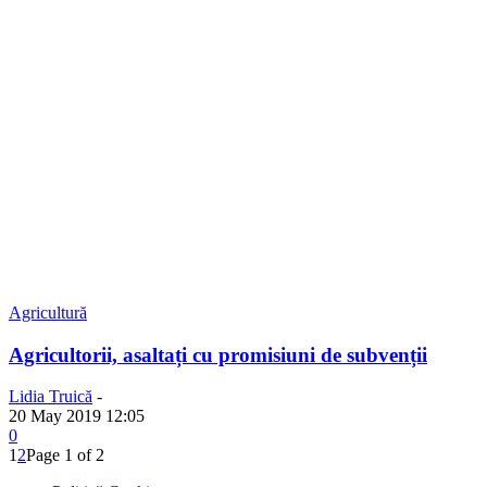
Agricultură
Agricultorii, asaltați cu promisiuni de subvenții
Lidia Truică
-
20 May 2019 12:05
0
1
2
Page 1 of 2