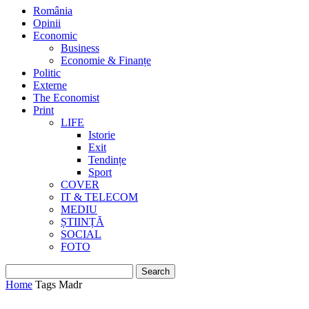
România
Opinii
Economic
Business
Economie & Finanțe
Politic
Externe
The Economist
Print
LIFE
Istorie
Exit
Tendințe
Sport
COVER
IT & TELECOM
MEDIU
ȘTIINȚĂ
SOCIAL
FOTO
Home
Tags
Madr