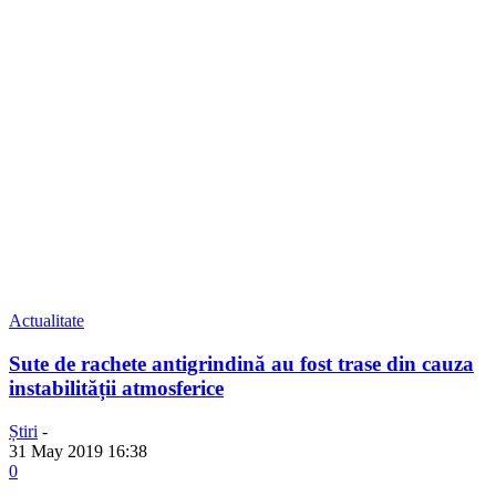
Actualitate
Sute de rachete antigrindină au fost trase din cauza
instabilității atmosferice
Știri
-
31 May 2019 16:38
0